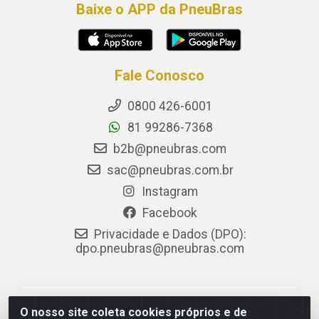
Baixe o APP da PneuBras
Fale Conosco
0800 426-6001
81 99286-7368
b2b@pneubras.com
sac@pneubras.com.br
Instagram
Facebook
Privacidade e Dados (DPO):
dpo.pneubras@pneubras.com
PneuBras - Rodovia BR-101, KM 82 - Prazeres,
O nosso site coleta cookies próprios e de