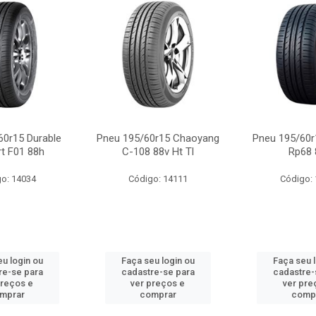
60r15 Durable
Pneu 195/60r15 Chaoyang
Pneu 195/60r
t F01 88h
C-108 88v Ht Tl
Rp68 
o: 14034
Código: 14111
Código:
u login ou
Faça seu login ou
Faça seu 
re-se para
cadastre-se para
cadastre-
preços e
ver preços e
ver pre
mprar
comprar
comp