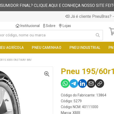
SUMIDOR FINAL? CLIQUE AQUI E CONHEÇA NOSSO SITE FEI
Já é cliente PneuBras? -
Institucional
Sobre
Lojas
NEU AGRÍCOLA
PNEU CAMINHAO
PNEU INDUSTRIAL
PN
0R15 XBRI FASTWAY 88V
Pneu 195/60r1
Código do Fabricante: 13864
Código: 5279
Código NCM: 40111000
Marca:
XBRI