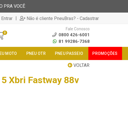
TO PRA VOCÊ
|
 Entrar
Não é cliente PneuBras? - Cadastrar
Fale Conosco
0
0800 426-6001
81 99286-7368
EU MOTO
PNEU OTR
PNEU PASSEIO
PROMOÇÕES
VOLTAR
5 Xbri Fastway 88v