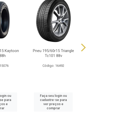
15 Kaytoon
Pneu 195/60r15 Triangle
Pneu 195/60r15 
88h
Tc101 88v
Green-Max Hp
 15076
Código: 16492
Código: 16
login ou
Faça seu login ou
Faça seu log
se para
cadastre-se para
cadastre-se 
ços e
ver preços e
ver preços
rar
comprar
comprar