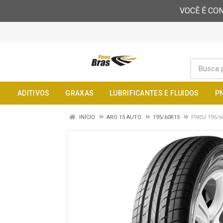
VOCÊ É CON
ADITIVOS
GRAXAS
LUBRIFICANTES E FLUIDOS
P
INÍCIO
ARO 15 AUTO
195/60R15
PNEU 195/6