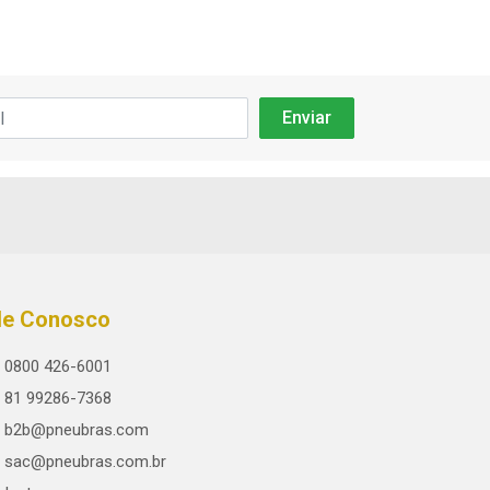
le Conosco
0800 426-6001
81 99286-7368
b2b@pneubras.com
sac@pneubras.com.br