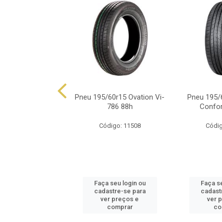
60r15 Ovation Vi-
Pneu 195/60r15 Ovation Vi-
Pneu 195/
682 88v
786 88h
Confor
ódigo: 8780
Código: 11508
Códig
 seu login ou
Faça seu login ou
Faça se
astre-se para
cadastre-se para
cadast
er preços e
ver preços e
ver 
comprar
comprar
co