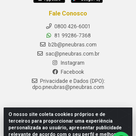
Fale Conosco
0800 426-6001
81 99286-7368
b2b@pneubras.com
sac@pneubras.com.br
Instagram
Facebook
Privacidade e Dados (DPO):
dpo.pneubras@pneubras.com
PneuBras - Rodovia BR-101, KM 82 - Prazeres,
O nosso site coleta cookies próprios e de
Jaboatão dos Guararapes/PE - CEP 54.335-000 - CNPJ
terceiros para proporcionar uma experiência
08.678.386/0001-05 - Pneubras Comércio de Pneus
personalizada ao usuário, apresentar publicidade
Ltda
relevante de acordo com o seu perfil e melhorar a