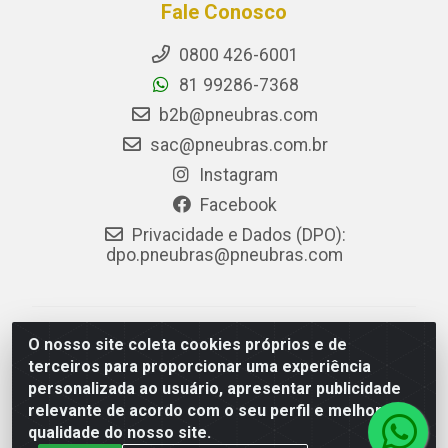
Fale Conosco
0800 426-6001
81 99286-7368
b2b@pneubras.com
sac@pneubras.com.br
Instagram
Facebook
Privacidade e Dados (DPO):
dpo.pneubras@pneubras.com
PneuBras - Rodovia BR-101, KM 82 - Prazeres,
O nosso site coleta cookies próprios e de
Jaboatão dos Guararapes/PE - CEP 54.335-000 - CNPJ
terceiros para proporcionar uma experiência
08.678.386/0001-05 - Pneubras Comércio de Pneus
personalizada ao usuário, apresentar publicidade
Ltda
relevante de acordo com o seu perfil e melhorar a
qualidade do nosso site.