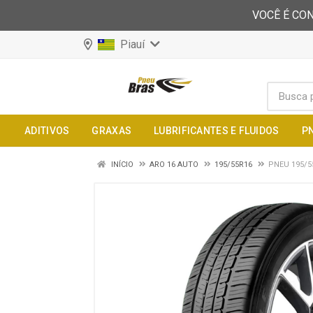
VOCÊ É CON
Piauí
ADITIVOS
GRAXAS
LUBRIFICANTES E FLUIDOS
P
INÍCIO
ARO 16 AUTO
195/55R16
PNEU 195/5