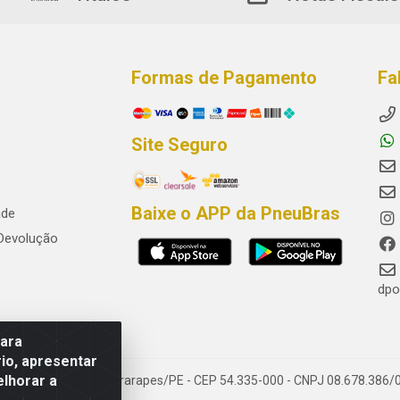
Formas de Pagamento
Fa
Site Seguro
Baixe o APP da PneuBras
ade
 Devolução
dpo
para
io, apresentar
elhorar a
res, Jaboatão dos Guararapes/PE - CEP 54.335-000 - CNPJ 08.678.386/