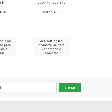
91h
Sport Fm800 91v
Gmax Hp010
 15075
Código: 6758
Código: 12
login ou
Faça seu login ou
Faça seu log
se para
cadastre-se para
cadastre-se 
ços e
ver preços e
ver preços
rar
comprar
comprar