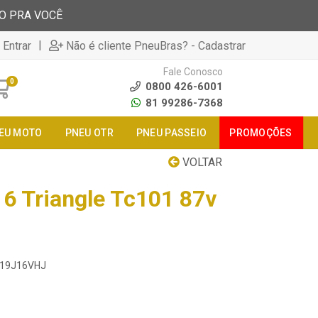
TO PRA VOCÊ
|
 Entrar
Não é cliente PneuBras? - Cadastrar
Fale Conosco
0
0800 426-6001
81 99286-7368
EU MOTO
PNEU OTR
PNEU PASSEIO
PROMOÇÕES
VOLTAR
6 Triangle Tc101 87v
0119J16VHJ