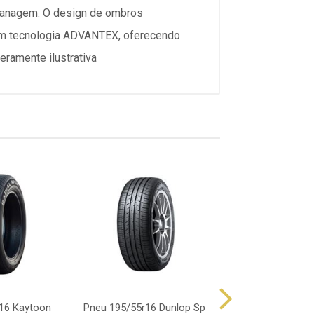
planagem. O design de ombros
com tecnologia ADVANTEX, oferecendo
ramente ilustrativa
16 Kaytoon
Pneu 195/55r16 Dunlop Sp
Pneu 195/55r16 