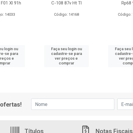
 F01 Xl 91h
C-108 87v Ht Tl
Rp68 
o: 14033
Código: 14168
Código:
u login ou
Faça seu login ou
Faça seu 
re-se para
cadastre-se para
cadastre-
preços e
ver preços e
ver pre
mprar
comprar
comp
ofertas!
Títulos
Notas Fiscais