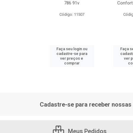
tway F1 87v
786 91v
Confort
ódigo: 8613
Código: 11507
Códig
 seu login ou
Faça seu login ou
Faça se
astre-se para
cadastre-se para
cadast
er preços e
ver preços e
ver 
comprar
comprar
co
Cadastre-se para receber nossas 
Meus Pedidos