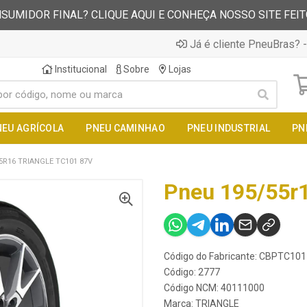
SUMIDOR FINAL? CLIQUE AQUI E CONHEÇA NOSSO SITE FEI
Já é cliente PneuBras? -
Institucional
Sobre
Lojas
NEU AGRÍCOLA
PNEU CAMINHAO
PNEU INDUSTRIAL
PN
5R16 TRIANGLE TC101 87V
Pneu 195/55r1
Código do Fabricante: CBPTC1
Código: 2777
Código NCM: 40111000
Marca:
TRIANGLE