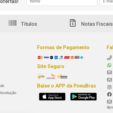
ofertas!
Títulos
Notas Fiscais
Formas de Pagamento
Fa
Site Seguro
Baixe o APP da PneuBras
ade
 Devolução
dpo