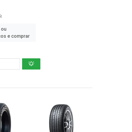
R
 ou
ços e comprar