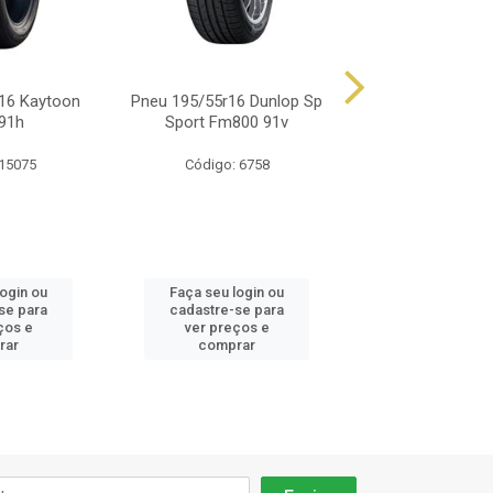
16 Kaytoon
Pneu 195/55r16 Dunlop Sp
Pneu 195/55r1
91h
Sport Fm800 91v
Fastway F1
 15075
Código: 6758
Código: 86
login ou
Faça seu login ou
Faça seu log
se para
cadastre-se para
cadastre-se 
ços e
ver preços e
ver preços
rar
comprar
comprar