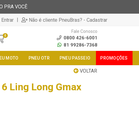
TO PRA VOCÊ
|
 Entrar
Não é cliente PneuBras? - Cadastrar
Fale Conosco
0
0800 426-6001
81 99286-7368
EU MOTO
PNEU OTR
PNEU PASSEIO
PROMOÇÕES
VOLTAR
16 Ling Long Gmax