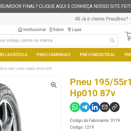
SUMIDOR FINAL? CLIQUE AQUI E CONHEÇA NOSSO SITE FEI
Já é cliente PneuBras? -
Institucional
Sobre
Lojas
NEU AGRÍCOLA
PNEU CAMINHAO
PNEU INDUSTRIAL
PN
5R16 LING LONG GMAX HP010 87V
Pneu 195/55r
Hp010 87v
Código do Fabricante: 3119
Código: 1219