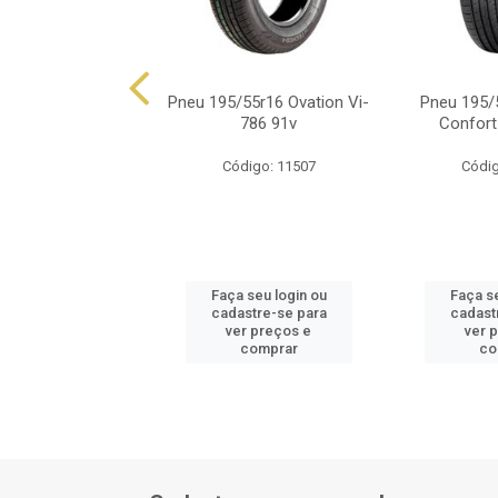
95/55r16 Falken
Pneu 195/55r16 Ovation Vi-
Pneu 195/
e912 87v
786 91v
Confort
ódigo: 5311
Código: 11507
Códig
 seu login ou
Faça seu login ou
Faça se
astre-se para
cadastre-se para
cadast
er preços e
ver preços e
ver 
comprar
comprar
co