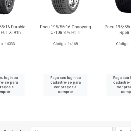
55r16 Durable
Pneu 195/55r16 Chaoyang
Pneu 195/55r
 F01 Xl 91h
C-108 87v Ht Tl
Rp68 
o: 14033
Código: 14168
Código:
u login ou
Faça seu login ou
Faça seu 
re-se para
cadastre-se para
cadastre-
preços e
ver preços e
ver pre
mprar
comprar
comp