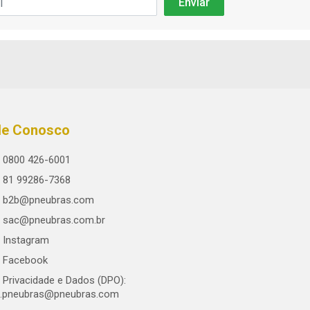
le Conosco
0800 426-6001
81 99286-7368
b2b@pneubras.com
sac@pneubras.com.br
Instagram
Facebook
Privacidade e Dados (DPO):
.pneubras@pneubras.com