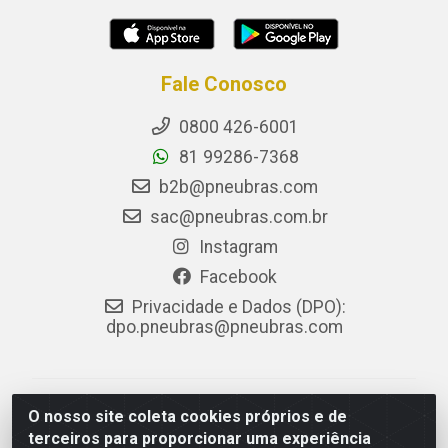
Fale Conosco
0800 426-6001
81 99286-7368
b2b@pneubras.com
sac@pneubras.com.br
Instagram
Facebook
Privacidade e Dados (DPO):
dpo.pneubras@pneubras.com
PneuBras - Rodovia BR-101, KM 82 - Prazeres,
O nosso site coleta cookies próprios e de
Jaboatão dos Guararapes/PE - CEP 54.335-000 - CNPJ
terceiros para proporcionar uma experiência