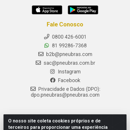
Fale Conosco
0800 426-6001
81 99286-7368
b2b@pneubras.com
sac@pneubras.com.br
Instagram
Facebook
Privacidade e Dados (DPO):
dpo.pneubras@pneubras.com
PneuBras - Rodovia BR-101, KM 82 - Prazeres,
O nosso site coleta cookies próprios e de
Jaboatão dos Guararapes/PE - CEP 54.335-000 - CNPJ
terceiros para proporcionar uma experiência