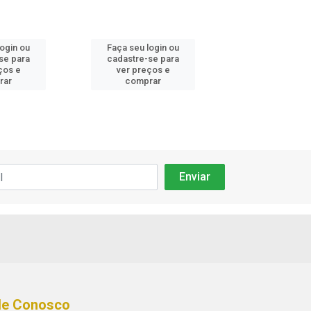
login ou
Faça seu login ou
Faça seu log
se para
cadastre-se para
cadastre-se 
ços e
ver preços e
ver preços
rar
comprar
comprar
le Conosco