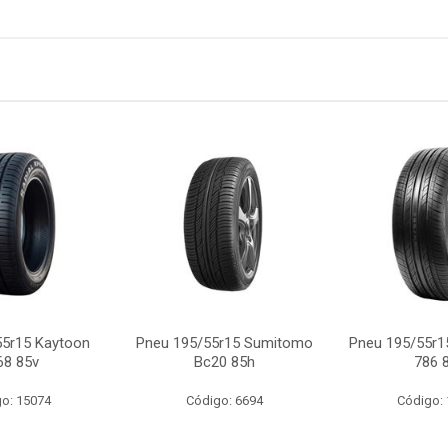
55r15 Kaytoon
Pneu 195/55r15 Sumitomo
Pneu 195/55r15
68 85v
Bc20 85h
786 
o: 15074
Código: 6694
Código: