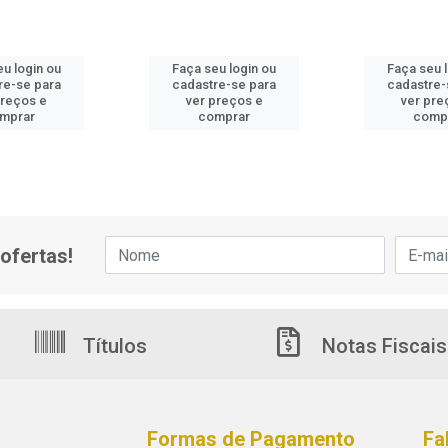
u login ou
Faça seu login ou
Faça seu 
re-se para
cadastre-se para
cadastre-
preços e
ver preços e
ver pre
mprar
comprar
comp
ofertas!
Títulos
Notas Fiscais
Formas de Pagamento
Fa