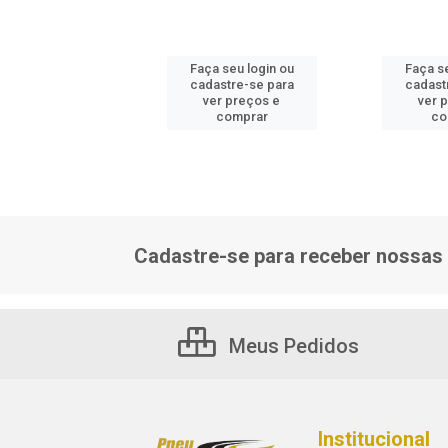
 seu login ou
Faça seu login ou
Faça se
astre-se para
cadastre-se para
cadast
er preços e
ver preços e
ver 
comprar
comprar
co
Cadastre-se para receber nossas 
Meus Pedidos
Institucional