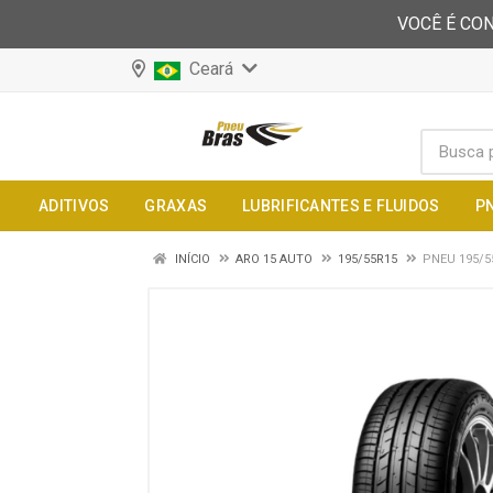
VOCÊ É CON
Ceará
ADITIVOS
GRAXAS
LUBRIFICANTES E FLUIDOS
P
INÍCIO
ARO 15 AUTO
195/55R15
PNEU 195/5