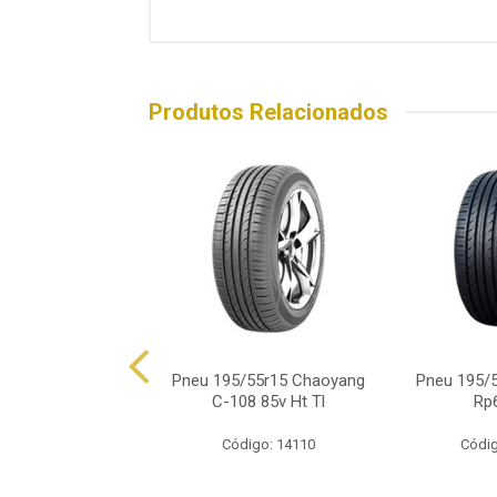
Produtos Relacionados
55r15 Ovation Vi-
Pneu 195/55r15 Chaoyang
Pneu 195/
682 85v
C-108 85v Ht Tl
Rp
ódigo: 8786
Código: 14110
Códig