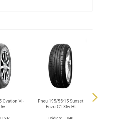
 Ovation Vi-
Pneu 195/55r15 Sunset
Pneu 195/55r15
85v
Enzo G1 85v Ht
Confort F01
 11502
Código: 11846
Código: 14