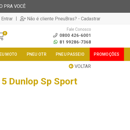
TO PRA VOCÊ
|
 Entrar
Não é cliente PneuBras? - Cadastrar
Fale Conosco
0
0800 426-6001
81 99286-7368
EU MOTO
PNEU OTR
PNEU PASSEIO
PROMOÇÕES
VOLTAR
5 Dunlop Sp Sport