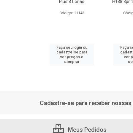
102/100p
Plus 8 Lonas
H188 8pr 1
ódigo: 4033
Código: 11143
Códig
 seu login ou
Faça seu login ou
Faça se
astre-se para
cadastre-se para
cadast
er preços e
ver preços e
ver 
comprar
comprar
co
Cadastre-se para receber nossas 
Meus Pedidos