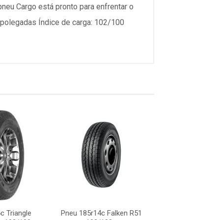
pneu Cargo está pronto para enfrentar o
14 polegadas Índice de carga: 102/100
c Triangle
Pneu 185r14c Falken R51
Pneu 185r14 Xb