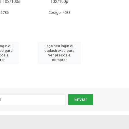
s 102/100s
102/100p
Plus 8 Lo
 2786
Código: 4033
Código: 11
login ou
Faça seu login ou
Faça seu log
se para
cadastre-se para
cadastre-se 
ços e
ver preços e
ver preços
rar
comprar
comprar