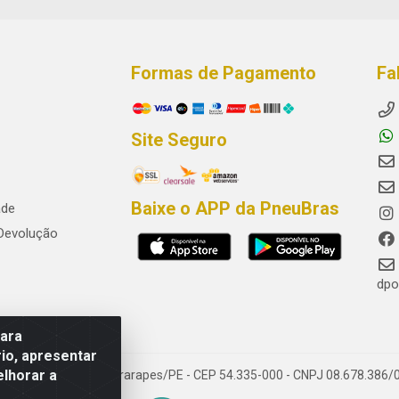
Formas de Pagamento
Fa
Site Seguro
Baixe o APP da PneuBras
ade
 Devolução
dpo
para
io, apresentar
elhorar a
res, Jaboatão dos Guararapes/PE - CEP 54.335-000 - CNPJ 08.678.386/