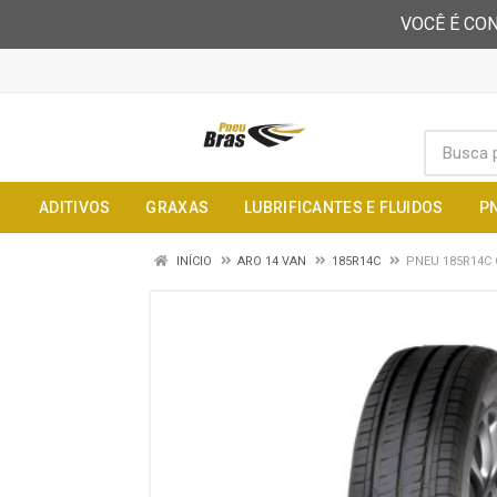
VOCÊ É CON
ADITIVOS
GRAXAS
LUBRIFICANTES E FLUIDOS
P
INÍCIO
ARO 14 VAN
185R14C
PNEU 185R14C 