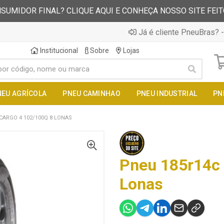
SUMIDOR FINAL? CLIQUE AQUI E CONHEÇA NOSSO SITE FEI
Já é cliente PneuBras? -
Institucional
Sobre
Lojas
NEU AGRÍCOLA
PNEU CAMINHAO
PNEU INDUSTRIAL
PN
CARGO 4 102/100Q 8 LONAS
Pneu 185r14c 
Lonas