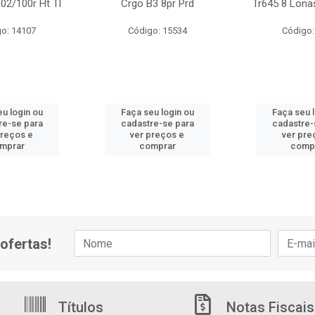
02/100r Ht Tl
Crgo B3 8pr Prd
Tr645 8 Lona
o: 14107
Código: 15534
Código:
u login ou
Faça seu login ou
Faça seu 
re-se para
cadastre-se para
cadastre-
preços e
ver preços e
ver pre
mprar
comprar
comp
ofertas!
Títulos
Notas Fiscais