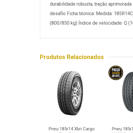
durabilidade robusta, tração aprimorada 
desafio Ficha técnica: Medida: 185R14C 
(800/850 kg) Índice de velocidade: Q (1
Produtos Relacionados
5r14c Falken R51
Pneu 185r14 Xbri Cargo
Pneu 185r