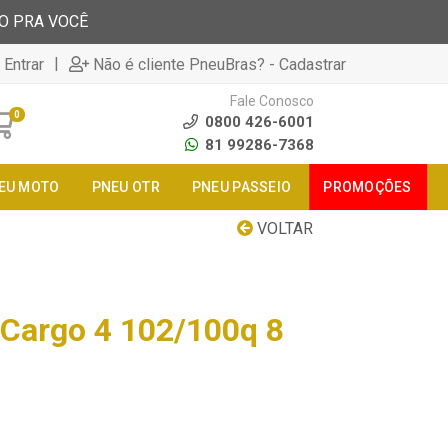
TO PRA VOCÊ
|
 Entrar
Não é cliente PneuBras? - Cadastrar
Fale Conosco
0
0800 426-6001
81 99286-7368
EU MOTO
PNEU OTR
PNEU PASSEIO
PROMOÇÕES
VOLTAR
Cargo 4 102/100q 8