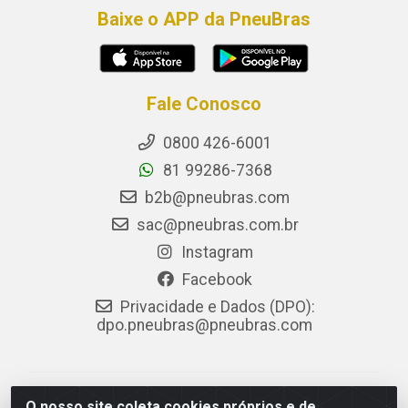
Baixe o APP da PneuBras
Fale Conosco
0800 426-6001
81 99286-7368
b2b@pneubras.com
sac@pneubras.com.br
Instagram
Facebook
Privacidade e Dados (DPO):
dpo.pneubras@pneubras.com
PneuBras - Rodovia BR-101, KM 82 - Prazeres,
O nosso site coleta cookies próprios e de