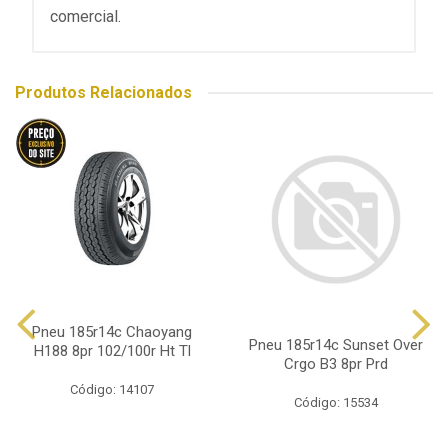
comercial.
Produtos Relacionados
Pneu 185r14c Chaoyang
Pneu 185r14c Sunset Over
H188 8pr 102/100r Ht Tl
Crgo B3 8pr Prd
Código: 14107
Código: 15534