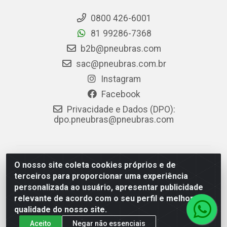
0800 426-6001
81 99286-7368
b2b@pneubras.com
sac@pneubras.com.br
Instagram
Facebook
Privacidade e Dados (DPO):
dpo.pneubras@pneubras.com
PneuBras - Rodovia BR-101, KM 82 - Prazeres,
O nosso site coleta cookies próprios e de
Jaboatão dos Guararapes/PE - CEP 54.335-000 - CNPJ
terceiros para proporcionar uma experiência
08.678.386/0001-05 - Pneubras Comércio de Pneus
personalizada ao usuário, apresentar publicidade
Ltda
relevante de acordo com o seu perfil e melhorar a
qualidade do nosso site.
Aceito
Negar não essenciais