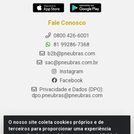
Fale Conosco
0800 426-6001
81 99286-7368
b2b@pneubras.com
sac@pneubras.com.br
Instagram
Facebook
Privacidade e Dados (DPO):
dpo.pneubras@pneubras.com
PneuBras - Rodovia BR-101, KM 82 - Prazeres,
O nosso site coleta cookies próprios e de
Jaboatão dos Guararapes/PE - CEP 54.335-000 - CNPJ
terceiros para proporcionar uma experiência
08.678.386/0001-05 - Pneubras Comércio de Pneus