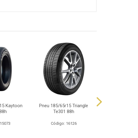
15 Kaytoon
Pneu 185/65r15 Triangle
Pneu 185/65r15
88h
Te301 88h
Touring T1
 15073
Código: 16126
Código: 26