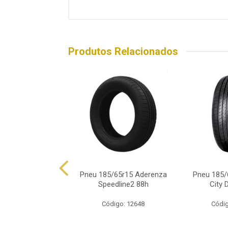
Produtos Relacionados
85/65r15 Pirelli
Pneu 185/65r15 Aderenza
Pneu 185/
urato P1 92h
Speedline2 88h
City 
ódigo: 7115
Código: 12648
Códig