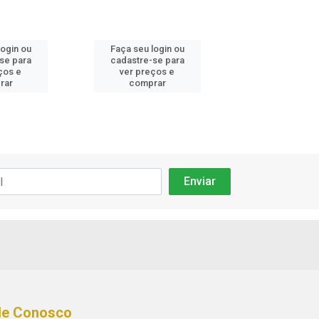
login ou
Faça seu login ou
Faça seu log
se para
cadastre-se para
cadastre-se
ços e
ver preços e
ver preços
rar
comprar
compra
le Conosco