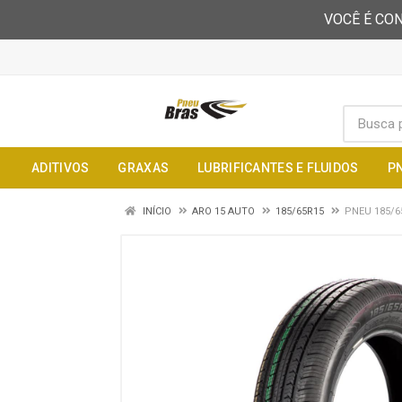
VOCÊ É CON
ADITIVOS
GRAXAS
LUBRIFICANTES E FLUIDOS
P
INÍCIO
ARO 15 AUTO
185/65R15
PNEU 185/6