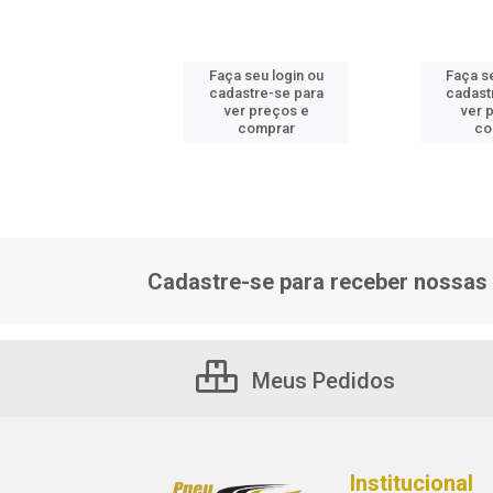
 seu login ou
Faça seu login ou
Faça s
astre-se para
cadastre-se para
cadast
er preços e
ver preços e
ver 
comprar
comprar
co
Cadastre-se para receber nossas 
Meus Pedidos
Institucional