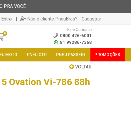
TO PRA VOCÊ
|
 Entrar
Não é cliente PneuBras? - Cadastrar
Fale Conosco
0
0800 426-6001
81 99286-7368
EU MOTO
PNEU OTR
PNEU PASSEIO
PROMOÇÕES
VOLTAR
5 Ovation Vi-786 88h