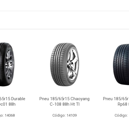
65r15 Durable
Pneu 185/65r15 Chaoyang
Pneu 185/65r
Dc01 88h
C-108 88h Ht Tl
Rp68 
o: 14068
Código: 14109
Código: