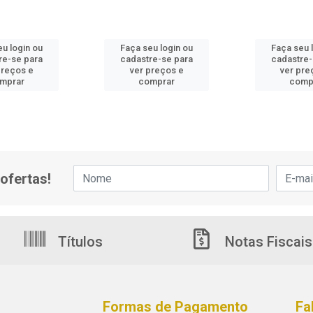
eu login ou
Faça seu login ou
Faça seu 
re-se para
cadastre-se para
cadastre-
preços e
ver preços e
ver pre
mprar
comprar
comp
ofertas!
Títulos
Notas Fiscais
Formas de Pagamento
Fa