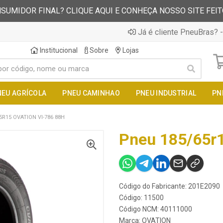
SUMIDOR FINAL? CLIQUE AQUI E CONHEÇA NOSSO SITE FEI
Já é cliente PneuBras? -
Institucional
Sobre
Lojas
NEU AGRÍCOLA
PNEU CAMINHAO
PNEU INDUSTRIAL
PN
5R15 OVATION VI-786 88H
Pneu 185/65r1
Código do Fabricante: 201E2090
Código: 11500
Código NCM: 40111000
Marca:
OVATION