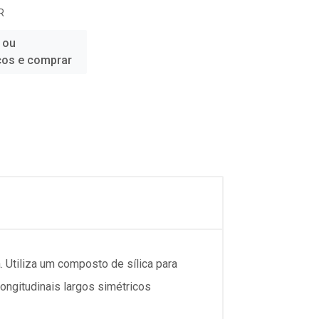
R
 ou
ços e comprar
 Utiliza um composto de sílica para
longitudinais largos simétricos