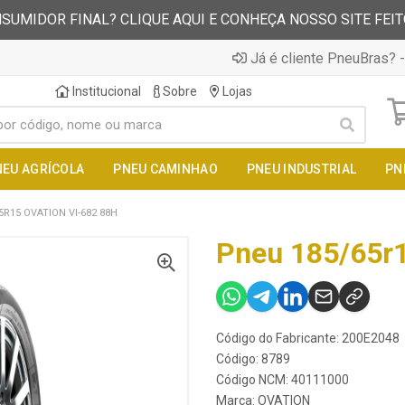
SUMIDOR FINAL? CLIQUE AQUI E CONHEÇA NOSSO SITE FEI
Já é cliente PneuBras? -
Institucional
Sobre
Lojas
NEU AGRÍCOLA
PNEU CAMINHAO
PNEU INDUSTRIAL
PN
5R15 OVATION VI-682 88H
Pneu 185/65r1
Código do Fabricante: 200E2048
Código: 8789
Código NCM: 40111000
Marca:
OVATION