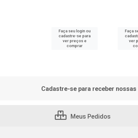
 seu login ou
Faça seu login ou
Faça s
astre-se para
cadastre-se para
cadast
er preços e
ver preços e
ver 
comprar
comprar
co
Cadastre-se para receber nossas 
Meus Pedidos