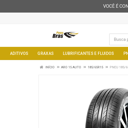
VOCÊ É CON
ADITIVOS
GRAXAS
LUBRIFICANTES E FLUIDOS
P
INÍCIO
ARO 15 AUTO
185/65R15
PNEU 185/6