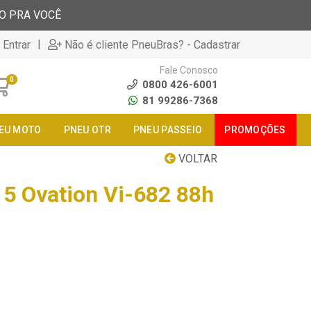
TO PRA VOCÊ
|
 Entrar
Não é cliente PneuBras? - Cadastrar
Fale Conosco
0
0800 426-6001
81 99286-7368
EU MOTO
PNEU OTR
PNEU PASSEIO
PROMOÇÕES
VOLTAR
5 Ovation Vi-682 88h