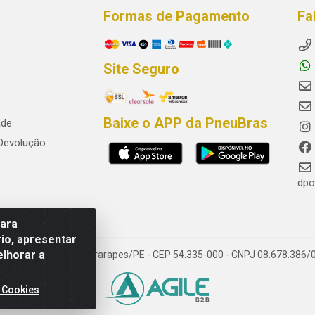
Formas de Pagamento
Fa
Site Seguro
Baixe o APP da PneuBras
ade
 Devolução
dpo
para
io, apresentar
elhorar a
res, Jaboatão dos Guararapes/PE - CEP 54.335-000 - CNPJ 08.678.386/
 Cookies