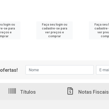
eu login ou
Faça seu login ou
Faça seu 
re-se para
cadastre-se para
cadastre-
preços e
ver preços e
ver pre
mprar
comprar
comp
ofertas!
Títulos
Notas Fiscais