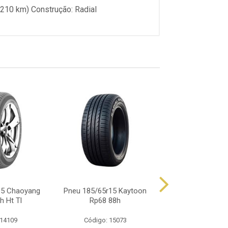
 (210 km) Construção: Radial
15 Chaoyang
Pneu 185/65r15 Kaytoon
Pneu 185/65r15 
h Ht Tl
Rp68 88h
Te301 8
 14109
Código: 15073
Código: 16