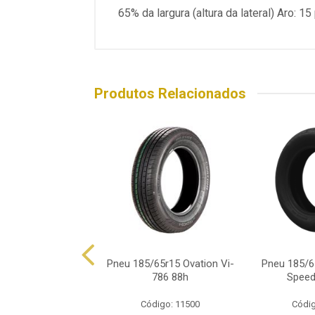
65% da largura (altura da lateral) Aro: 
Produtos Relacionados
85/65r15 Pirelli
Pneu 185/65r15 Ovation Vi-
Pneu 185/6
rato P1 Eo 88h
786 88h
Speed
ódigo: 7114
Código: 11500
Códig