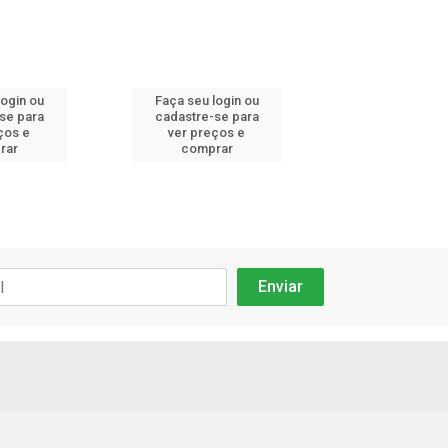
login ou
Faça seu login ou
Faça seu log
se para
cadastre-se para
cadastre-se
ços e
ver preços e
ver preços
rar
comprar
compra