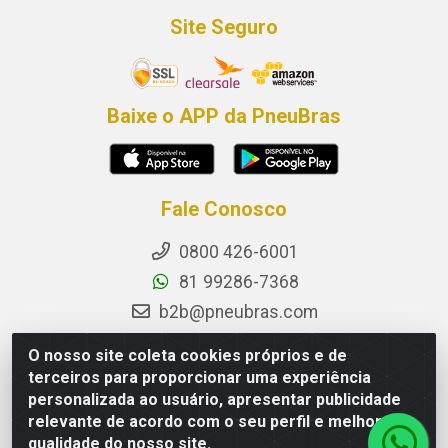
Site Seguro
Baixe o APP da PneuBras
Fale Conosco
0800 426-6001
81 99286-7368
b2b@pneubras.com
sac@pneubras.com.br
O nosso site coleta cookies próprios e de
Instagram
terceiros para proporcionar uma experiência
personalizada ao usuário, apresentar publicidade
Facebook
relevante de acordo com o seu perfil e melhorar a
Privacidade e Dados (DPO):
qualidade do nosso site.