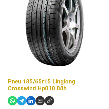
Pneu 185/65r15 Linglong
Crosswind Hp010 88h