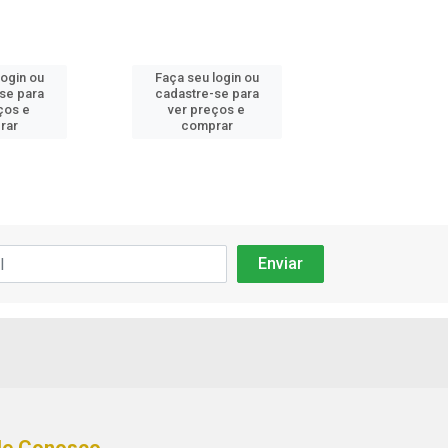
login ou
Faça seu login ou
Faça seu log
se para
cadastre-se para
cadastre-se
ços e
ver preços e
ver preços
rar
comprar
compra