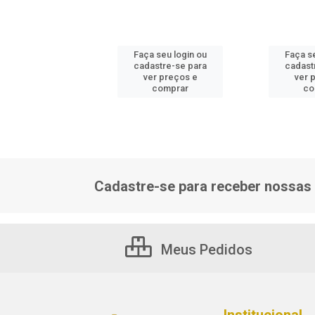
 seu login ou
Faça seu login ou
Faça s
astre-se para
cadastre-se para
cadast
er preços e
ver preços e
ver 
comprar
comprar
co
Cadastre-se para receber nossas 
Meus Pedidos