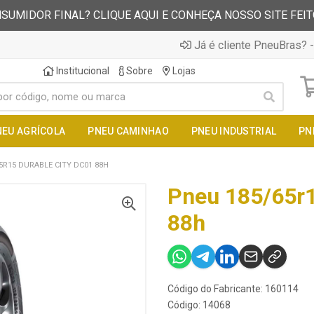
SUMIDOR FINAL? CLIQUE AQUI E CONHEÇA NOSSO SITE FEI
Já é cliente PneuBras? -
Institucional
Sobre
Lojas
NEU AGRÍCOLA
PNEU CAMINHAO
PNEU INDUSTRIAL
PN
5R15 DURABLE CITY DC01 88H
Pneu 185/65r1
88h
Código do Fabricante: 160114
Código: 14068