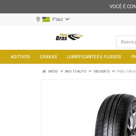
VOCÊ É CON
Piauí
ADITIVOS
GRAXAS
LUBRIFICANTES E FLUIDOS
P
INÍCIO
ARO 15 AUTO
185/65R15
PNEU 185/6