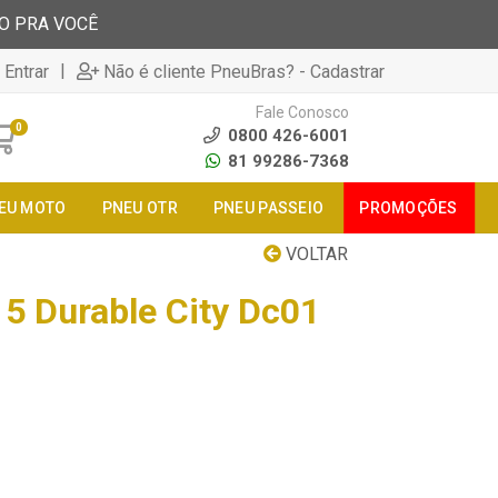
TO PRA VOCÊ
|
 Entrar
Não é cliente PneuBras? - Cadastrar
Fale Conosco
0
0800 426-6001
81 99286-7368
EU MOTO
PNEU OTR
PNEU PASSEIO
PROMOÇÕES
VOLTAR
5 Durable City Dc01