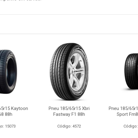
65r15 Kaytoon
Pneu 185/65r15 Xbri
Pneu 185/65r1
68 88h
Fastway F1 88h
Sport Fm8
o: 15073
Código: 4572
Código: