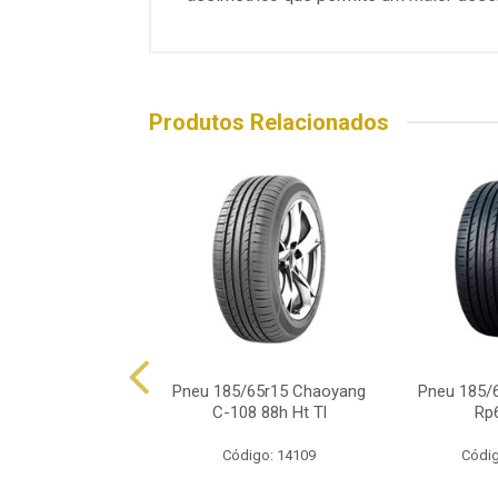
Produtos Relacionados
85/65r15 Pirelli
Pneu 185/65r15 Chaoyang
Pneu 185/
urato P1 92h
C-108 88h Ht Tl
Rp
ódigo: 7115
Código: 14109
Códig