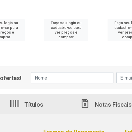
eu login ou
Faça seu login ou
Faça seu 
re-se para
cadastre-se para
cadastre-
preços e
ver preços e
ver pre
mprar
comprar
comp
ofertas!
Títulos
Notas Fiscais