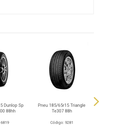
5 Dunlop Sp
Pneu 185/65r15 Triangle
Pneu 185/65r15 O
00 88hh
Te307 88h
786 88
 6819
Código: 9281
Código: 11