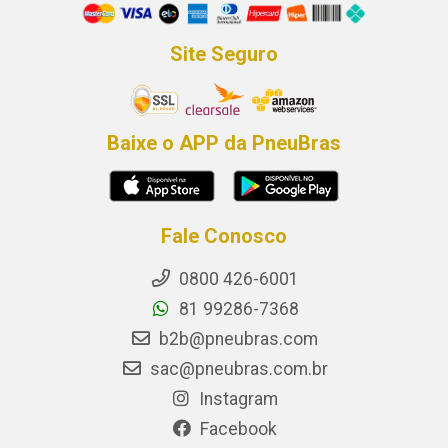
Site Seguro
Baixe o APP da PneuBras
Fale Conosco
0800 426-6001
81 99286-7368
b2b@pneubras.com
sac@pneubras.com.br
Instagram
Facebook