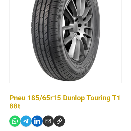
Pneu 185/65r15 Dunlop Touring T1
88t