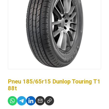
Pneu 185/65r15 Dunlop Touring T1
88t