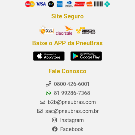
Site Seguro
Baixe o APP da PneuBras
Fale Conosco
0800 426-6001
81 99286-7368
b2b@pneubras.com
sac@pneubras.com.br
Instagram
Facebook