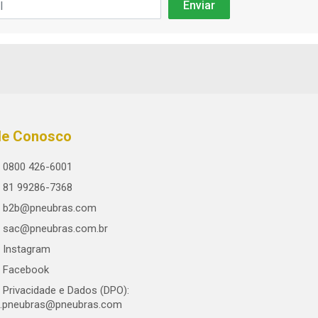
le Conosco
0800 426-6001
81 99286-7368
b2b@pneubras.com
sac@pneubras.com.br
Instagram
Facebook
Privacidade e Dados (DPO):
.pneubras@pneubras.com