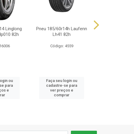
14 Linglong
Pneu 185/60r14h Laufenn
Pneu 185/60r14
Hp010 82h
Lh41 82h
Direzza Dz10
 16006
Código: 4559
Código: 8
login ou
Faça seu login ou
Faça seu log
se para
cadastre-se para
cadastre-se 
ços e
ver preços e
ver preços
rar
comprar
comprar