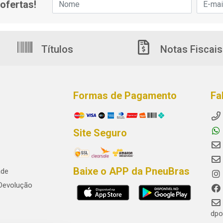
ofertas!
Títulos
Notas Fiscais
Formas de Pagamento
Fa
Site Seguro
Baixe o APP da PneuBras
ade
 Devolução
dpo