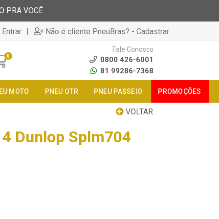
TO PRA VOCÊ
|
 Entrar
Não é cliente PneuBras? - Cadastrar
Fale Conosco
0
0800 426-6001
81 99286-7368
EU MOTO
PNEU OTR
PNEU PASSEIO
PROMOÇÕES
VOLTAR
14 Dunlop Splm704