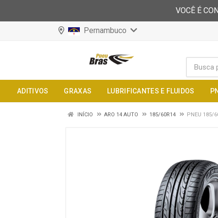
VOCÊ É CON
Pernambuco
ADITIVOS
GRAXAS
LUBRIFICANTES E FLUIDOS
P
INÍCIO
ARO 14 AUTO
185/60R14
PNEU 185/