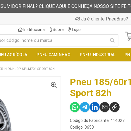
SUMIDOR FINAL? CLIQUE AQUI E CONHEÇA NOSSO SITE FEI
Já é cliente PneuBras? -
Institucional
Sobre
Lojas
NEU AGRÍCOLA
PNEU CAMINHAO
PNEU INDUSTRIAL
PN
60R14 DUNLOP SPLM704 SPORT 82H
Pneu 185/60r
Sport 82h
Código do Fabricante: 414027
Código: 3653