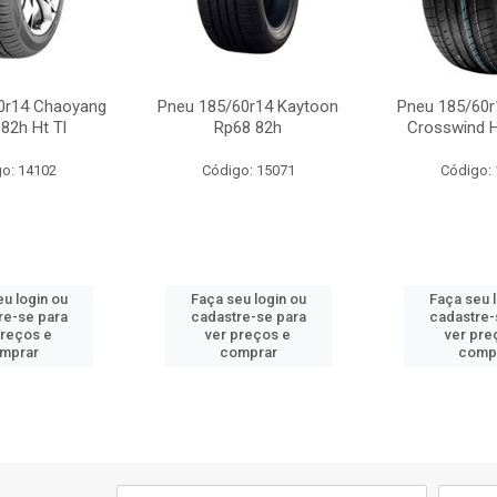
0r14 Chaoyang
Pneu 185/60r14 Kaytoon
Pneu 185/60r
82h Ht Tl
Rp68 82h
Crosswind 
o: 14102
Código: 15071
Código:
u login ou
Faça seu login ou
Faça seu 
re-se para
cadastre-se para
cadastre-
preços e
ver preços e
ver pre
mprar
comprar
comp