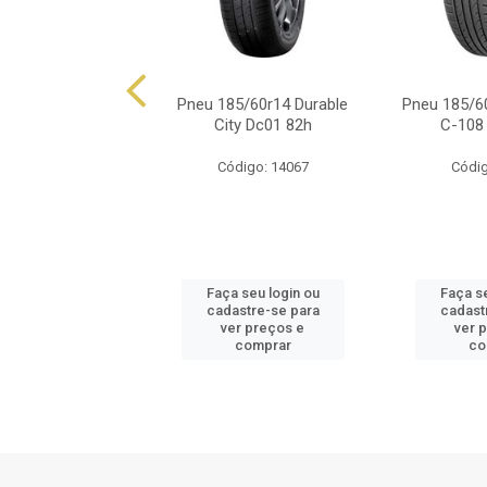
85/60r14 Dunlop
Pneu 185/60r14 Durable
Pneu 185/6
zza Dz102 82h
City Dc01 82h
C-108 
ódigo: 851
Código: 14067
Códig
 seu login ou
Faça seu login ou
Faça se
astre-se para
cadastre-se para
cadast
er preços e
ver preços e
ver 
comprar
comprar
co