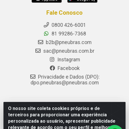
Fale Conosco
0800 426-6001
81 99286-7368
b2b@pneubras.com
sac@pneubras.com.br
Instagram
Facebook
Privacidade e Dados (DPO):
dpo.pneubras@pneubras.com
PneuBras - Rodovia BR-101, KM 82 - Prazeres,
O nosso site coleta cookies próprios e de
Jaboatão dos Guararapes/PE - CEP 54.335-000 - CNPJ
terceiros para proporcionar uma experiência
08.678.386/0001-05 - Pneubras Comércio de Pneus
personalizada ao usuário, apresentar publicidade
Ltda
relevante de acordo com o seu perfil e melhorar a