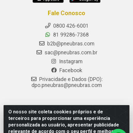
Fale Conosco
0800 426-6001
81 99286-7368
b2b@pneubras.com
sac@pneubras.com.br
Instagram
Facebook
Privacidade e Dados (DPO):
dpo.pneubras@pneubras.com
PneuBras - Rodovia BR-101, KM 82 - Prazeres,
O nosso site coleta cookies próprios e de
Jaboatão dos Guararapes/PE - CEP 54.335-000 - CNPJ
terceiros para proporcionar uma experiência
08.678.386/0001-05 - Pneubras Comércio de Pneus
personalizada ao usuário, apresentar publicidade
Ltda
relevante de acordo com o seu perfil e melhorar a