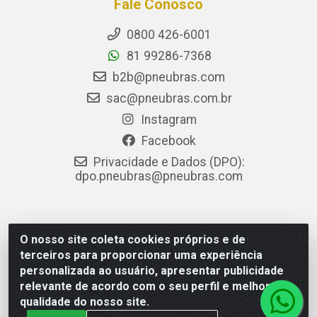
Fale Conosco
0800 426-6001
81 99286-7368
b2b@pneubras.com
sac@pneubras.com.br
Instagram
Facebook
Privacidade e Dados (DPO):
dpo.pneubras@pneubras.com
PneuBras - Rodovia BR-101, KM 82 - Prazeres,
O nosso site coleta cookies próprios e de
Jaboatão dos Guararapes/PE - CEP 54.335-000 - CNPJ
terceiros para proporcionar uma experiência
08.678.386/0001-05 - Pneubras Comércio de Pneus
personalizada ao usuário, apresentar publicidade
Ltda
relevante de acordo com o seu perfil e melhorar a
qualidade do nosso site.