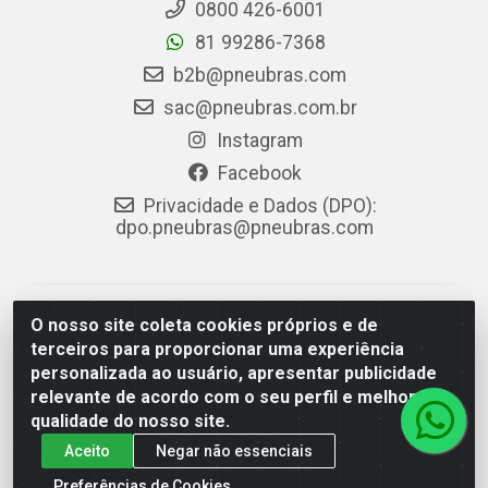
0800 426-6001
81 99286-7368
b2b@pneubras.com
sac@pneubras.com.br
Instagram
Facebook
Privacidade e Dados (DPO):
dpo.pneubras@pneubras.com
PneuBras - Rodovia BR-101, KM 82 - Prazeres,
O nosso site coleta cookies próprios e de
Jaboatão dos Guararapes/PE - CEP 54.335-000 - CNPJ
terceiros para proporcionar uma experiência
08.678.386/0001-05 - Pneubras Comércio de Pneus
personalizada ao usuário, apresentar publicidade
Ltda
relevante de acordo com o seu perfil e melhorar a
qualidade do nosso site.
Aceito
Negar não essenciais
Preferências de Cookies