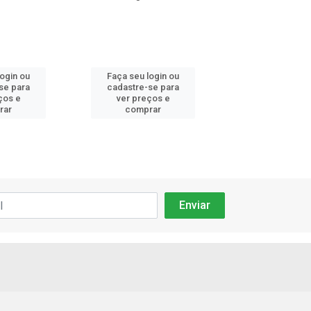
login ou
Faça seu login ou
Faça seu log
se para
cadastre-se para
cadastre-se 
ços e
ver preços e
ver preços
rar
comprar
comprar