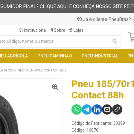
SUMIDOR FINAL? CLIQUE AQUI E CONHEÇA NOSSO SITE FEI
Já é cliente PneuBras? -
Institucional
Sobre
Lojas
NEU AGRÍCOLA
PNEU CAMINHAO
PNEU INDUSTRIAL
PN
70R14 CONTINENTAL POWER CONTACT 88H
Pneu 185/70r1
Contact 88h
Código do Fabricante: 30399
Código: 16876