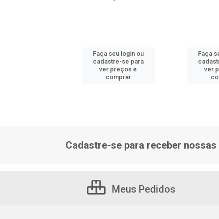
 seu login ou
Faça seu login ou
Faça se
astre-se para
cadastre-se para
cadast
er preços e
ver preços e
ver 
comprar
comprar
co
Cadastre-se para receber nossas 
Meus Pedidos