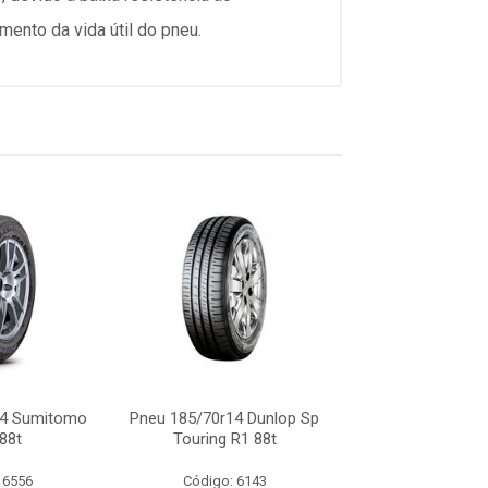
nto da vida útil do pneu.
14 Sumitomo
Pneu 185/70r14 Dunlop Sp
Pneu 185/70r14
88t
Touring R1 88t
Bc20 88
 6556
Código: 6143
Código: 8