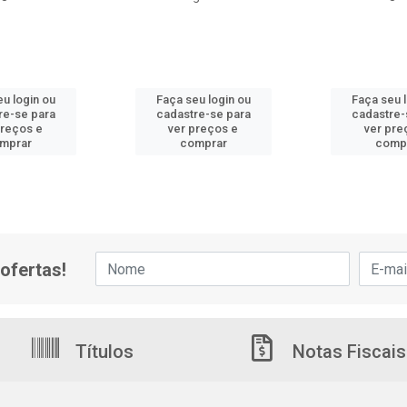
u login ou
Faça seu login ou
Faça seu 
re-se para
cadastre-se para
cadastre-
preços e
ver preços e
ver pre
mprar
comprar
comp
ofertas!
Títulos
Notas Fiscais