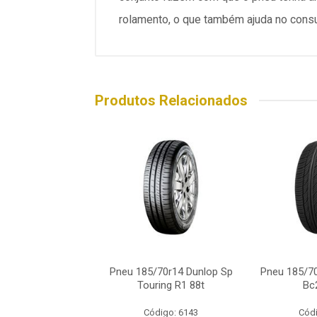
rolamento, o que também ajuda no cons
Produtos Relacionados
/70r14 Sumitomo
Pneu 185/70r14 Dunlop Sp
Pneu 185/7
Bc10 88t
Touring R1 88t
Bc
ódigo: 6556
Código: 6143
Códi