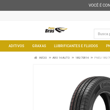
VOCÊ É CON
ADITIVOS
GRAXAS
LUBRIFICANTES E FLUIDOS
P
INÍCIO
ARO 14 AUTO
185/70R14
PNEU 185/