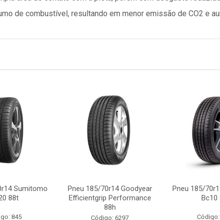
umo de combustível, resultando em menor emissão de CO2 e aume
0r14 Sumitomo
Pneu 185/70r14 Goodyear
Pneu 185/70r
20 88t
Efficientgrip Performance
Bc10 
88h
go: 845
Código:
Código: 6297