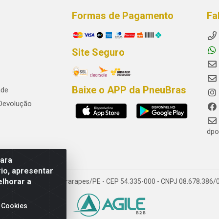
Formas de Pagamento
Fa
Site Seguro
Baixe o APP da PneuBras
ade
 Devolução
dpo
para
io, apresentar
elhorar a
res, Jaboatão dos Guararapes/PE - CEP 54.335-000 - CNPJ 08.678.386/
 Cookies