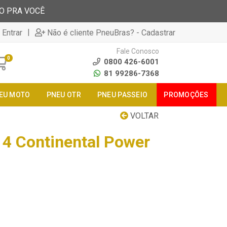
TO PRA VOCÊ
|
 Entrar
Não é cliente PneuBras? - Cadastrar
Fale Conosco
0
0800 426-6001
81 99286-7368
EU MOTO
PNEU OTR
PNEU PASSEIO
PROMOÇÕES
VOLTAR
4 Continental Power