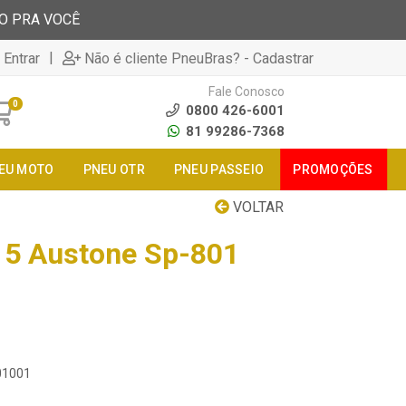
TO PRA VOCÊ
|
 Entrar
Não é cliente PneuBras? - Cadastrar
Fale Conosco
0
0800 426-6001
81 99286-7368
EU MOTO
PNEU OTR
PNEU PASSEIO
PROMOÇÕES
VOLTAR
15 Austone Sp-801
01001