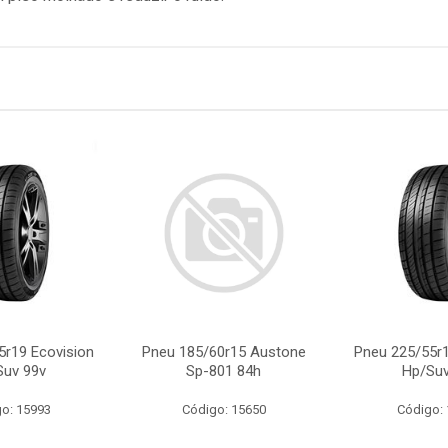
5r19 Ecovision
Pneu 185/60r15 Austone
Pneu 225/55r1
Suv 99v
Sp-801 84h
Hp/Suv
o: 15993
Código: 15650
Código: