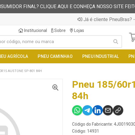
SUMIDOR FINAL? CLIQUE AQUI E CONHEÇA NOSSO SITE FEI
Já é cliente PneuBras? -
Institucional
Sobre
Lojas
NEU AGRÍCOLA
PNEU CAMINHAO
PNEU INDUSTRIAL
PN
0R15 AUSTONE SP-801 84H
Pneu 185/60r
84h
Código do Fabricante: 4J001903
Código: 14931