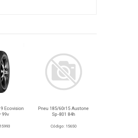
9 Ecovision
Pneu 185/60r15 Austone
Pneu 225/55r19 
 99v
Sp-801 84h
Hp/Suv 9
 15993
Código: 15650
Código: 15