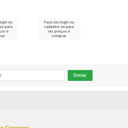
login ou
Faça seu login ou
Faça seu log
se para
cadastre-se para
cadastre-se 
ços e
ver preços e
ver preços
rar
comprar
comprar