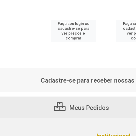
 seu login ou
Faça seu login ou
Faça se
astre-se para
cadastre-se para
cadast
er preços e
ver preços e
ver 
comprar
comprar
co
Cadastre-se para receber nossas 
Meus Pedidos