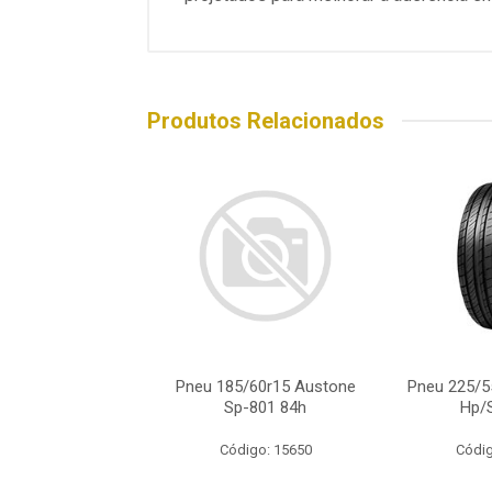
Produtos Relacionados
/55r19 Ecovision
Pneu 185/60r15 Austone
Pneu 225/5
p/Suv 99v
Sp-801 84h
Hp/
digo: 15993
Código: 15650
Códig