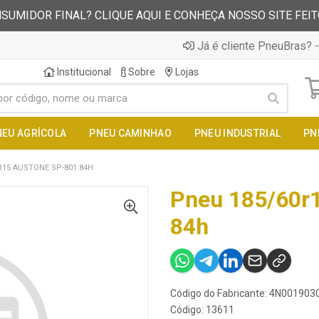
SUMIDOR FINAL? CLIQUE AQUI E CONHEÇA NOSSO SITE FEI
Já é cliente PneuBras? -
Institucional
Sobre
Lojas
NEU AGRÍCOLA
PNEU CAMINHAO
PNEU INDUSTRIAL
PN
R15 AUSTONE SP-801 84H
Pneu 185/60r
84h
Código do Fabricante: 4N00190
Código: 13611