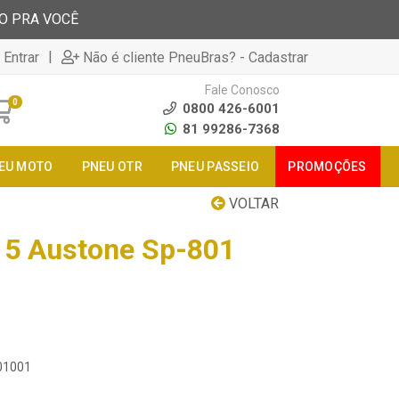
TO PRA VOCÊ
|
 Entrar
Não é cliente PneuBras? - Cadastrar
Fale Conosco
0
0800 426-6001
81 99286-7368
EU MOTO
PNEU OTR
PNEU PASSEIO
PROMOÇÕES
VOLTAR
15 Austone Sp-801
301001