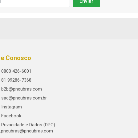
le Conosco
0800 426-6001
81 99286-7368
b2b@pneubras.com
sac@pneubras.com.br
Instagram
Facebook
Privacidade e Dados (DPO):
.pneubras@pneubras.com