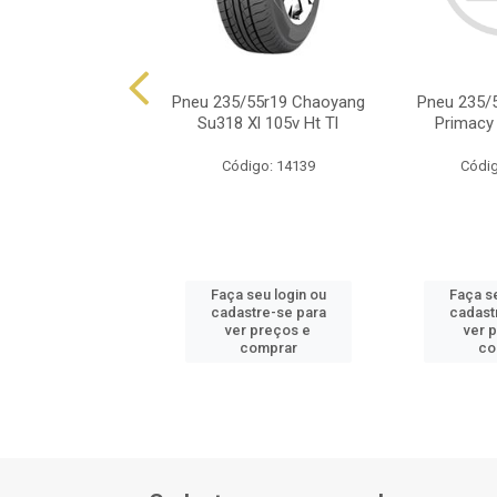
5/55r19 Michelin
Pneu 235/55r19 Chaoyang
Pneu 235/5
y 4 Suv 101v Tl
Su318 Xl 105v Ht Tl
Primacy
digo: 14732
Código: 14139
Códig
 seu login ou
Faça seu login ou
Faça se
astre-se para
cadastre-se para
cadast
er preços e
ver preços e
ver 
comprar
comprar
co