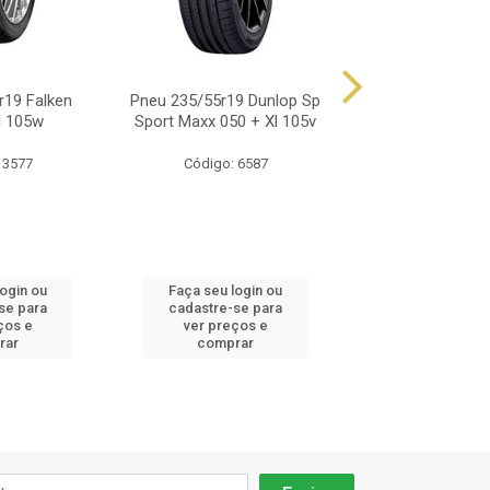
r19 Falken
Pneu 235/55r19 Dunlop Sp
Pneu 235/55r19 
l 105w
Sport Maxx 050 + Xl 105v
Primacy 4 Suv 
 3577
Código: 6587
Código: 14
login ou
Faça seu login ou
Faça seu log
se para
cadastre-se para
cadastre-se 
ços e
ver preços e
ver preços
rar
comprar
comprar