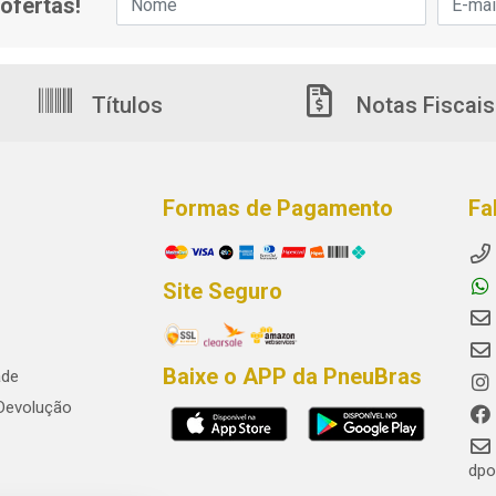
ofertas!
Títulos
Notas Fiscais
Formas de Pagamento
Fa
Site Seguro
Baixe o APP da PneuBras
ade
 Devolução
dpo