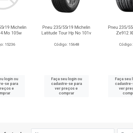
5r19 Michelin
Pneu 235/55r19 Michelin
Pneu 235/55
 4 Mo 105w
Latitude Tour Hp No 101v
Ze912 X
o: 15236
Código: 15648
Código:
u login ou
Faça seu login ou
Faça seu 
re-se para
cadastre-se para
cadastre-
preços e
ver preços e
ver pre
mprar
comprar
comp