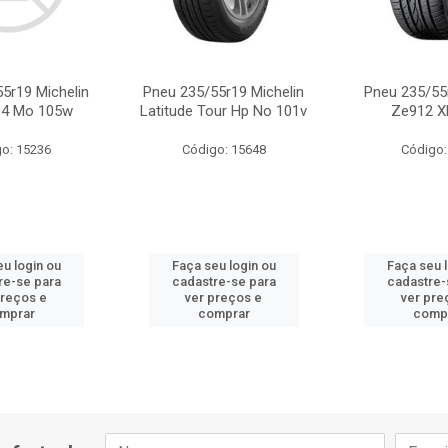
5r19 Michelin
Pneu 235/55r19 Michelin
Pneu 235/55
 4 Mo 105w
Latitude Tour Hp No 101v
Ze912 X
o: 15236
Código: 15648
Código:
u login ou
Faça seu login ou
Faça seu 
re-se para
cadastre-se para
cadastre-
preços e
ver preços e
ver pre
mprar
comprar
comp