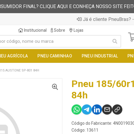
SUMIDOR FINAL? CLIQUE AQUI E CONHEÇA NOSSO SITE FEI
Já é cliente PneuBras? -
Institucional
Sobre
Lojas
NEU AGRÍCOLA
PNEU CAMINHAO
PNEU INDUSTRIAL
PN
R15 AUSTONE SP-801 84H
Pneu 185/60r
84h
Código do Fabricante: 4N00190
Código: 13611