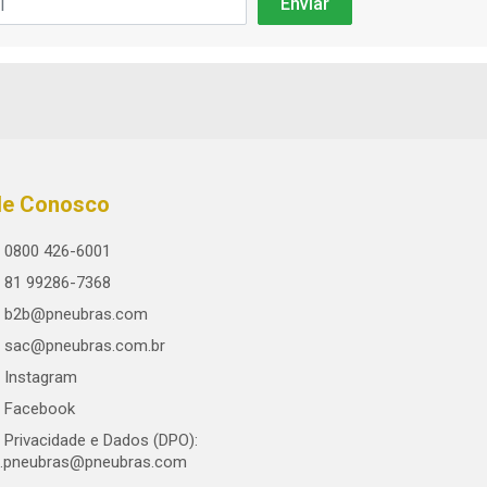
le Conosco
0800 426-6001
81 99286-7368
b2b@pneubras.com
sac@pneubras.com.br
Instagram
Facebook
Privacidade e Dados (DPO):
.pneubras@pneubras.com