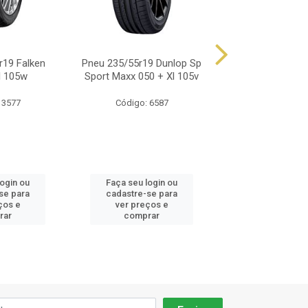
r19 Falken
Pneu 235/55r19 Dunlop Sp
Pneu 235/55r19 
l 105w
Sport Maxx 050 + Xl 105v
Primacy 4 Suv 
 3577
Código: 6587
Código: 14
login ou
Faça seu login ou
Faça seu log
se para
cadastre-se para
cadastre-se 
ços e
ver preços e
ver preços
rar
comprar
comprar