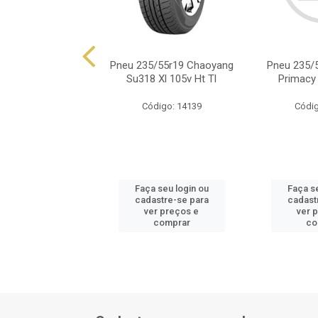
5/55r19 Michelin
Pneu 235/55r19 Chaoyang
Pneu 235/5
y 4 Suv 101v Tl
Su318 Xl 105v Ht Tl
Primacy
digo: 14732
Código: 14139
Códig
 seu login ou
Faça seu login ou
Faça se
astre-se para
cadastre-se para
cadast
er preços e
ver preços e
ver 
comprar
comprar
co