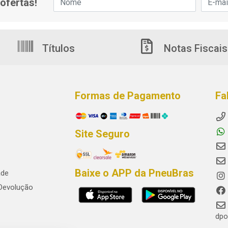
ofertas!
Títulos
Notas Fiscais
Formas de Pagamento
Fa
Site Seguro
Baixe o APP da PneuBras
ade
 Devolução
dpo