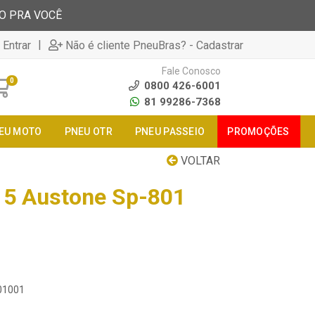
TO PRA VOCÊ
|
 Entrar
Não é cliente PneuBras? - Cadastrar
Fale Conosco
0
0800 426-6001
81 99286-7368
EU MOTO
PNEU OTR
PNEU PASSEIO
PROMOÇÕES
VOLTAR
15 Austone Sp-801
301001