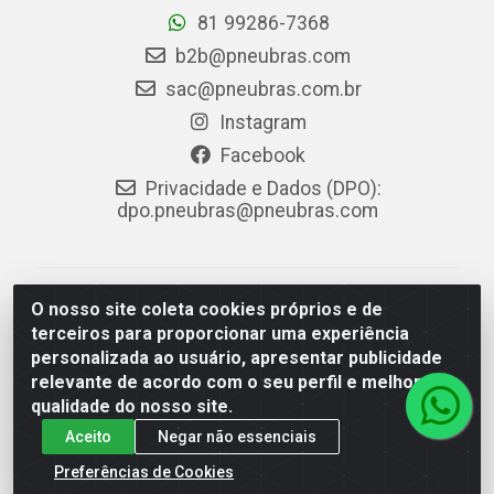
81 99286-7368
b2b@pneubras.com
sac@pneubras.com.br
Instagram
Facebook
Privacidade e Dados (DPO):
dpo.pneubras@pneubras.com
PneuBras - Rodovia BR-101, KM 82 - Prazeres,
O nosso site coleta cookies próprios e de
Jaboatão dos Guararapes/PE - CEP 54.335-000 - CNPJ
terceiros para proporcionar uma experiência
08.678.386/0001-05 - Pneubras Comércio de Pneus
personalizada ao usuário, apresentar publicidade
Ltda
relevante de acordo com o seu perfil e melhorar a
qualidade do nosso site.
Aceito
Negar não essenciais
Preferências de Cookies