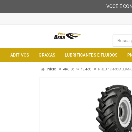
VOCÊ É CON
ADITIVOS
GRAXAS
LUBRIFICANTES E FLUIDOS
P
INÍCIO
ARO 30
18.4-30
PNEU 18.4-30 ALLIAN