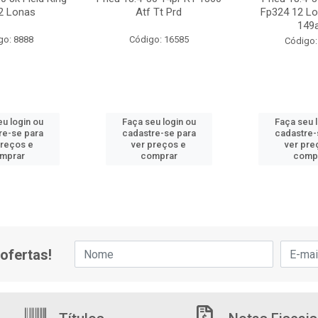
2 Lonas
Atf Tt Prd
Fp324 12 Lo
149
go: 8888
Código: 16585
Código:
u login ou
Faça seu login ou
Faça seu 
re-se para
cadastre-se para
cadastre-
preços e
ver preços e
ver pre
mprar
comprar
comp
ofertas!