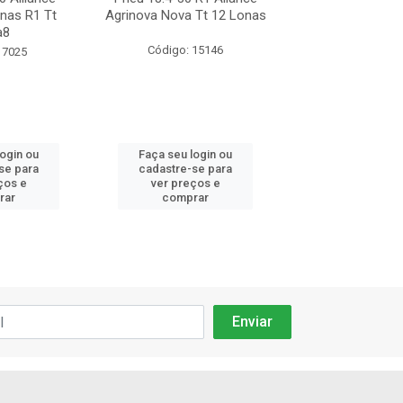
nas R1 Tt
Agrinova Nova Tt 12 Lonas
R1 12 Lon
a8
Código: 15146
Código: 88
 7025
login ou
Faça seu login ou
Faça seu log
se para
cadastre-se para
cadastre-se 
ços e
ver preços e
ver preços
rar
comprar
comprar