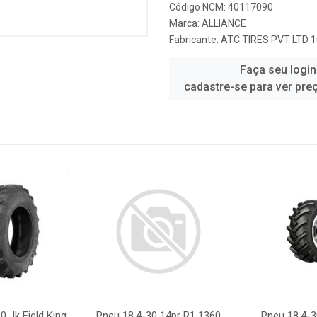
Código NCM: 40117090
Marca:
ALLIANCE
Fabricante:
ATC TIRES PVT LTD 
Faça seu login
cadastre-se para ver pre
0 Jk Field King
Pneu 18.4-30 14pr R1 1360
Pneu 18.4-3