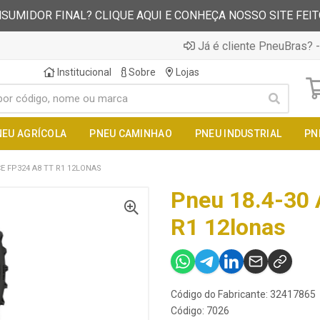
SUMIDOR FINAL? CLIQUE AQUI E CONHEÇA NOSSO SITE FEI
Já é cliente PneuBras? -
Institucional
Sobre
Lojas
NEU AGRÍCOLA
PNEU CAMINHAO
PNEU INDUSTRIAL
PN
CE FP324 A8 TT R1 12LONAS
Pneu 18.4-30 
R1 12lonas
Código do Fabricante: 32417865
Código: 7026