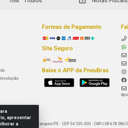
Títulos
Notas Fiscais
Formas de Pagamento
Fa
Site Seguro
Baixe o APP da PneuBras
ade
 Devolução
dpo
para
io, apresentar
elhorar a
res, Jaboatão dos Guararapes/PE - CEP 54.335-000 - CNPJ 08.678.386/