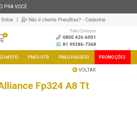
TO PRA VOCÊ
|
 Entrar
Não é cliente PneuBras? - Cadastrar
Fale Conosco
0
0800 426-6001
81 99286-7368
EU MOTO
PNEU OTR
PNEU PASSEIO
PROMOÇÕES
VOLTAR
Alliance Fp324 A8 Tt