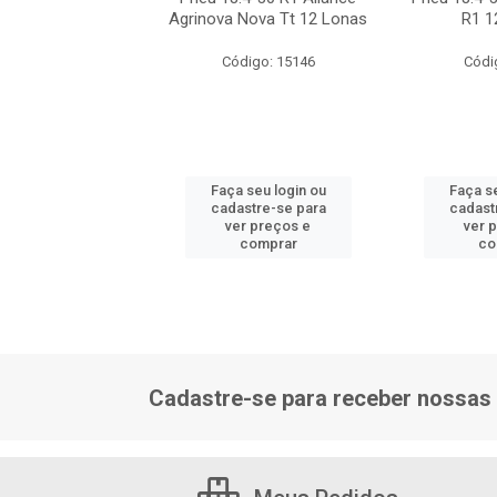
12 Lonas R1 Tt
Agrinova Nova Tt 12 Lonas
R1 1
149a8
Código: 15146
Códi
ódigo: 7025
 seu login ou
Faça seu login ou
Faça se
astre-se para
cadastre-se para
cadast
er preços e
ver preços e
ver 
comprar
comprar
co
Cadastre-se para receber nossas 