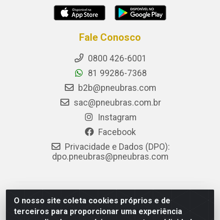
Fale Conosco
0800 426-6001
81 99286-7368
b2b@pneubras.com
sac@pneubras.com.br
Instagram
Facebook
Privacidade e Dados (DPO):
dpo.pneubras@pneubras.com
PneuBras - Rodovia BR-101, KM 82 - Prazeres,
O nosso site coleta cookies próprios e de
Jaboatão dos Guararapes/PE - CEP 54.335-000 - CNPJ
terceiros para proporcionar uma experiência
08.678.386/0001-05 - Pneubras Comércio de Pneus