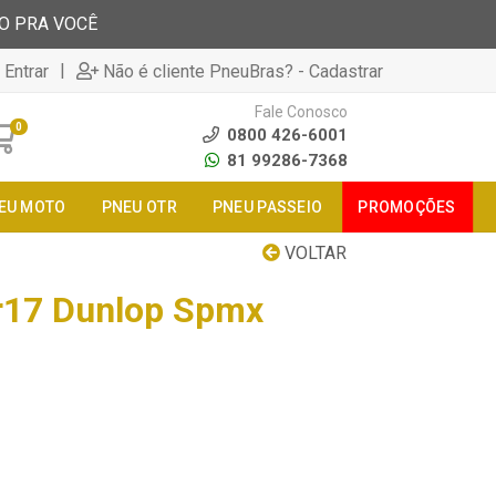
TO PRA VOCÊ
|
 Entrar
Não é cliente PneuBras? - Cadastrar
Fale Conosco
0
0800 426-6001
81 99286-7368
EU MOTO
PNEU OTR
PNEU PASSEIO
PROMOÇÕES
VOLTAR
r17 Dunlop Spmx