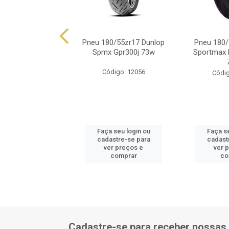
80/55r17 Dunlop
Pneu 180/55zr17 Dunlop
Pneu 180/
ax D214 Eo 73w
Spmx Gpr300j 73w
Sportmax 
ódigo: 2632
Código: 12056
Códig
 seu login ou
Faça seu login ou
Faça se
astre-se para
cadastre-se para
cadast
er preços e
ver preços e
ver 
comprar
comprar
co
Cadastre-se para receber nossas 