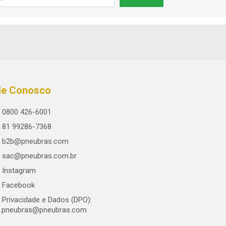
le Conosco
0800 426-6001
81 99286-7368
b2b@pneubras.com
sac@pneubras.com.br
Instagram
Facebook
Privacidade e Dados (DPO):
.pneubras@pneubras.com