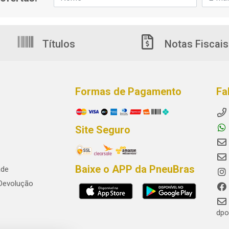
Títulos
Notas Fiscais
Formas de Pagamento
Fa
Site Seguro
Baixe o APP da PneuBras
ade
 Devolução
dpo