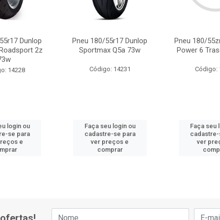
55r17 Dunlop
Pneu 180/55r17 Dunlop
Pneu 180/55zr
Roadsport 2z
Sportmax Q5a 73w
Power 6 Tras
73w
Código: 14231
Código:
o: 14228
u login ou
Faça seu login ou
Faça seu 
re-se para
cadastre-se para
cadastre-
preços e
ver preços e
ver pre
mprar
comprar
comp
ofertas!