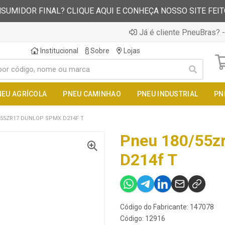
SUMIDOR FINAL? CLIQUE AQUI E CONHEÇA NOSSO SITE FEI
Já é cliente PneuBras? -
Institucional
Sobre
Lojas
NEU AGRÍCOLA
PNEU CAMINHAO
PNEU INDUSTRIAL
PN
/55ZR17 DUNLOP SPMX D214F T
Pneu 180/55z
D214f T
Código do Fabricante: 147078
Código: 12916