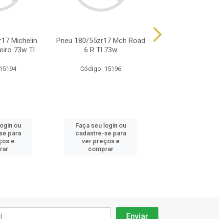
17 Michelin
Pneu 180/55zr17 Mch Road
Pneu 180/55r17 
eiro 73w Tl
6 R Tl 73w
Pilot Power 2c
 15194
Código: 15196
Código: 6
login ou
Faça seu login ou
Faça seu log
se para
cadastre-se para
cadastre-se 
ços e
ver preços e
ver preços
rar
comprar
comprar