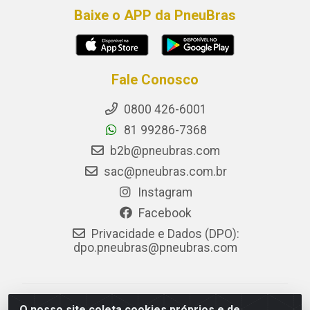
Baixe o APP da PneuBras
Fale Conosco
0800 426-6001
81 99286-7368
b2b@pneubras.com
sac@pneubras.com.br
Instagram
Facebook
Privacidade e Dados (DPO):
dpo.pneubras@pneubras.com
PneuBras - Rodovia BR-101, KM 82 - Prazeres,
O nosso site coleta cookies próprios e de