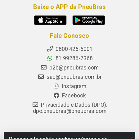
Baixe o APP da PneuBras
Fale Conosco
0800 426-6001
81 99286-7368
b2b@pneubras.com
sac@pneubras.com.br
Instagram
Facebook
Privacidade e Dados (DPO):
dpo.pneubras@pneubras.com
PneuBras - Rodovia BR-101, KM 82 - Prazeres,
O nosso site coleta cookies próprios e de