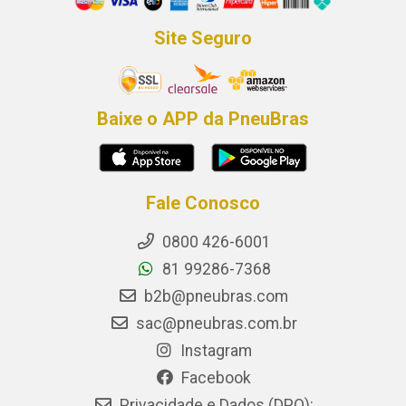
Site Seguro
Baixe o APP da PneuBras
Fale Conosco
0800 426-6001
81 99286-7368
b2b@pneubras.com
sac@pneubras.com.br
Instagram
Facebook
Privacidade e Dados (DPO):