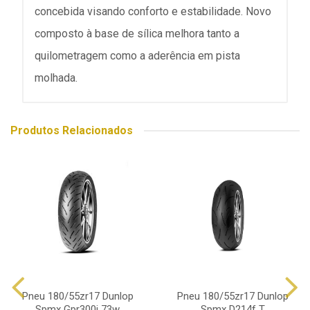
concebida visando conforto e estabilidade. Novo
composto à base de sílica melhora tanto a
quilometragem como a aderência em pista
molhada.
Produtos Relacionados
Pneu 180/55zr17 Dunlop
Pneu 180/55zr17 Dunlop
Spmx Gpr300j 73w
Spmx D214f T