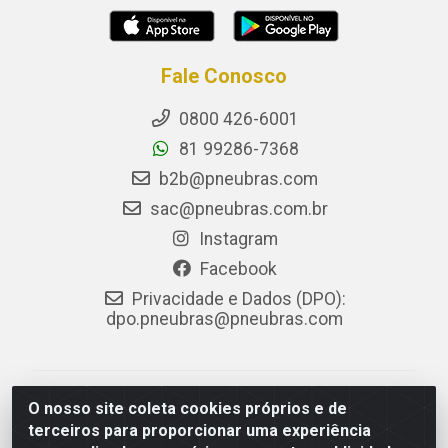
Fale Conosco
0800 426-6001
81 99286-7368
b2b@pneubras.com
sac@pneubras.com.br
Instagram
Facebook
Privacidade e Dados (DPO):
dpo.pneubras@pneubras.com
PneuBras - Rodovia BR-101, KM 82 - Prazeres,
O nosso site coleta cookies próprios e de
Jaboatão dos Guararapes/PE - CEP 54.335-000 - CNPJ
terceiros para proporcionar uma experiência
08.678.386/0001-05 - Pneubras Comércio de Pneus