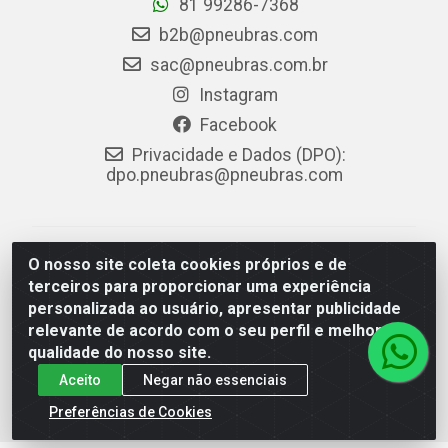
81 99286-7368
b2b@pneubras.com
sac@pneubras.com.br
Instagram
Facebook
Privacidade e Dados (DPO):
dpo.pneubras@pneubras.com
PneuBras - Rodovia BR-101, KM 82 - Prazeres,
O nosso site coleta cookies próprios e de
Jaboatão dos Guararapes/PE - CEP 54.335-000 - CNPJ
terceiros para proporcionar uma experiência
08.678.386/0001-05 - Pneubras Comércio de Pneus
personalizada ao usuário, apresentar publicidade
Ltda
relevante de acordo com o seu perfil e melhorar a
qualidade do nosso site.
Aceito
Negar não essenciais
Preferências de Cookies