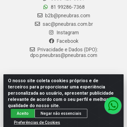
81 99286-7368
b2b@pneubras.com
sac@pneubras.com.br
Instagram
Facebook
Privacidade e Dados (DPO):
dpo.pneubras@pneubras.com
PneuBras - Rodovia BR-101, KM 82 - Prazeres,
O nosso site coleta cookies próprios e de
Jaboatão dos Guararapes/PE - CEP 54.335-000 - CNPJ
terceiros para proporcionar uma experiência
08.678.386/0001-05 - Pneubras Comércio de Pneus
personalizada ao usuário, apresentar publicidade
Ltda
relevante de acordo com o seu perfil e melhorar a
qualidade do nosso site.
Aceito
Negar não essenciais
Preferências de Cookies