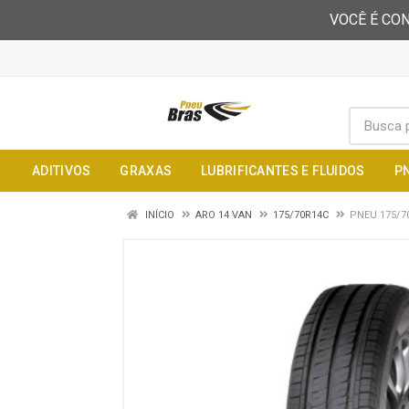
VOCÊ É CON
ADITIVOS
GRAXAS
LUBRIFICANTES E FLUIDOS
P
INÍCIO
ARO 14 VAN
175/70R14C
PNEU 175/7