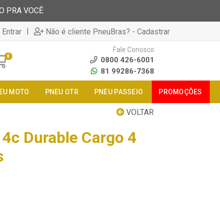
TO PRA VOCÊ
|
 Entrar
Não é cliente PneuBras? - Cadastrar
Fale Conosco
0
0800 426-6001
81 99286-7368
EU MOTO
PNEU OTR
PNEU PASSEIO
PROMOÇÕES
VOLTAR
4c Durable Cargo 4
s