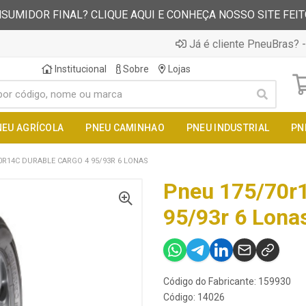
SUMIDOR FINAL? CLIQUE AQUI E CONHEÇA NOSSO SITE FEI
Já é cliente PneuBras? -
Institucional
Sobre
Lojas
NEU AGRÍCOLA
PNEU CAMINHAO
PNEU INDUSTRIAL
PN
0R14C DURABLE CARGO 4 95/93R 6 LONAS
Pneu 175/70r1
95/93r 6 Lona
Código do Fabricante: 159930
Código: 14026