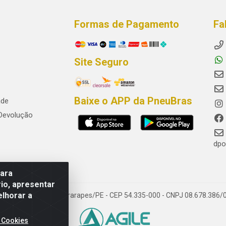
Formas de Pagamento
Fa
Site Seguro
Baixe o APP da PneuBras
ade
 Devolução
dpo
para
io, apresentar
elhorar a
res, Jaboatão dos Guararapes/PE - CEP 54.335-000 - CNPJ 08.678.386/
 Cookies