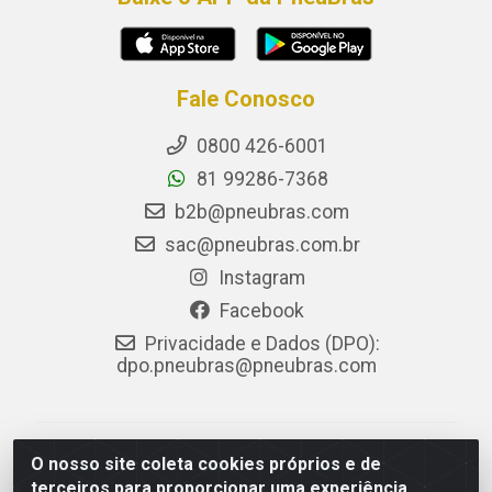
Fale Conosco
0800 426-6001
81 99286-7368
b2b@pneubras.com
sac@pneubras.com.br
Instagram
Facebook
Privacidade e Dados (DPO):
dpo.pneubras@pneubras.com
PneuBras - Rodovia BR-101, KM 82 - Prazeres,
O nosso site coleta cookies próprios e de
Jaboatão dos Guararapes/PE - CEP 54.335-000 - CNPJ
terceiros para proporcionar uma experiência