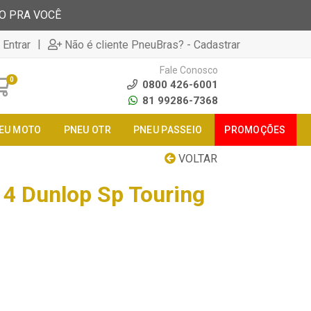
TO PRA VOCÊ
|
 Entrar
Não é cliente PneuBras? - Cadastrar
Fale Conosco
0
0800 426-6001
81 99286-7368
EU MOTO
PNEU OTR
PNEU PASSEIO
PROMOÇÕES
VOLTAR
4 Dunlop Sp Touring