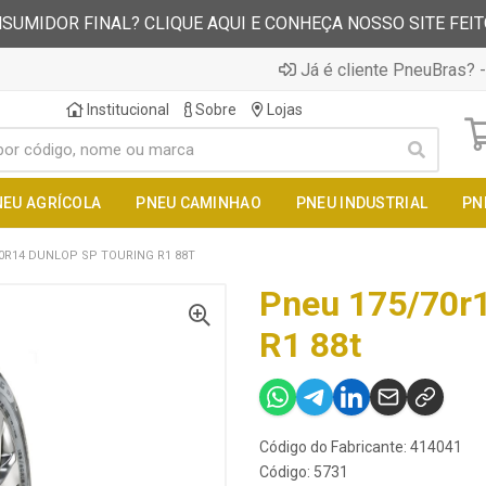
SUMIDOR FINAL? CLIQUE AQUI E CONHEÇA NOSSO SITE FEI
Já é cliente PneuBras? -
Institucional
Sobre
Lojas
NEU AGRÍCOLA
PNEU CAMINHAO
PNEU INDUSTRIAL
PN
0R14 DUNLOP SP TOURING R1 88T
Pneu 175/70r1
R1 88t
Código do Fabricante: 414041
Código: 5731