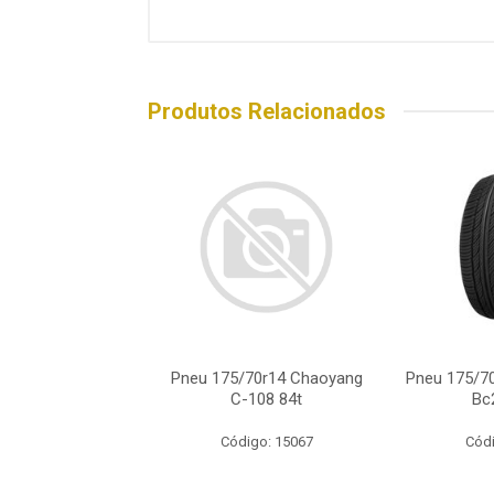
Produtos Relacionados
75/70r14 Pirelli
Pneu 175/70r14 Chaoyang
Pneu 175/7
ion Atr Xl 88h
C-108 84t
Bc
ódigo: 7112
Código: 15067
Códi