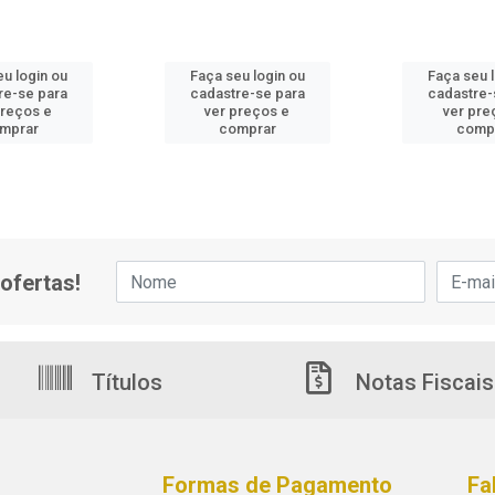
u login ou
Faça seu login ou
Faça seu 
re-se para
cadastre-se para
cadastre-
preços e
ver preços e
ver pre
mprar
comprar
comp
ofertas!
Títulos
Notas Fiscais
Formas de Pagamento
Fa