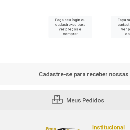
 seu login ou
Faça seu login ou
Faça se
astre-se para
cadastre-se para
cadast
er preços e
ver preços e
ver 
comprar
comprar
co
Cadastre-se para receber nossas 
Meus Pedidos
Institucional