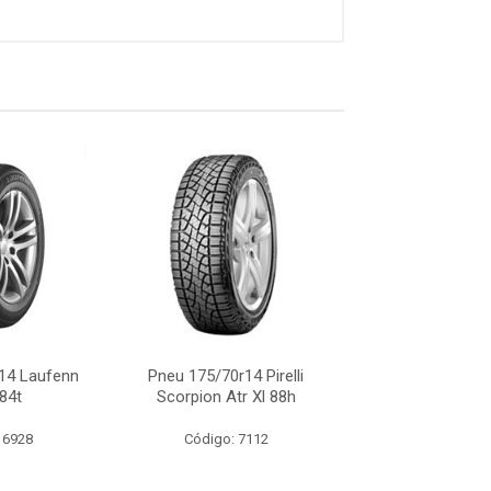
14 Laufenn
Pneu 175/70r14 Pirelli
Pneu 175/70r14 
84t
Scorpion Atr Xl 88h
C-108 84
 6928
Código: 7112
Código: 15