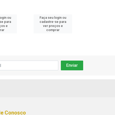
login ou
Faça seu login ou
Faça seu log
se para
cadastre-se para
cadastre-se 
ços e
ver preços e
ver preços
rar
comprar
comprar
le Conosco