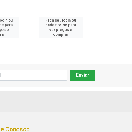
login ou
Faça seu login ou
Faça seu log
se para
cadastre-se para
cadastre-se 
ços e
ver preços e
ver preços
rar
comprar
comprar
le Conosco