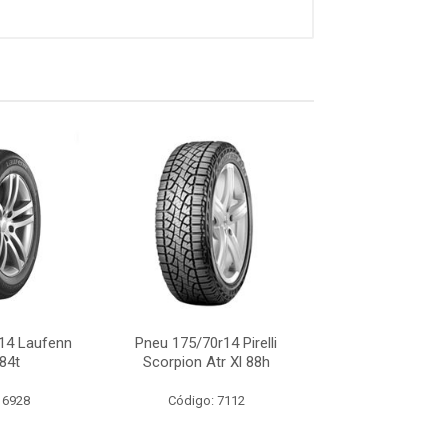
14 Laufenn
Pneu 175/70r14 Pirelli
Pneu 175/70r14 
84t
Scorpion Atr Xl 88h
C-108 84
 6928
Código: 7112
Código: 15