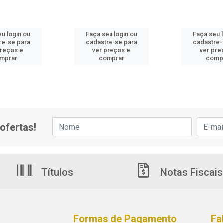
u login ou
Faça seu login ou
Faça seu 
re-se para
cadastre-se para
cadastre-
preços e
ver preços e
ver pre
mprar
comprar
comp
ofertas!
Títulos
Notas Fiscais
Formas de Pagamento
Fa