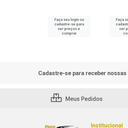
 seu login ou
Faça seu login ou
Faça se
astre-se para
cadastre-se para
cadast
er preços e
ver preços e
ver 
comprar
comprar
co
Cadastre-se para receber nossas 
Meus Pedidos
Institucional