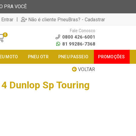
TO PRA VOCÊ
|
 Entrar
Não é cliente PneuBras? - Cadastrar
Fale Conosco
0
0800 426-6001
81 99286-7368
EU MOTO
PNEU OTR
PNEU PASSEIO
PROMOÇÕES
VOLTAR
4 Dunlop Sp Touring