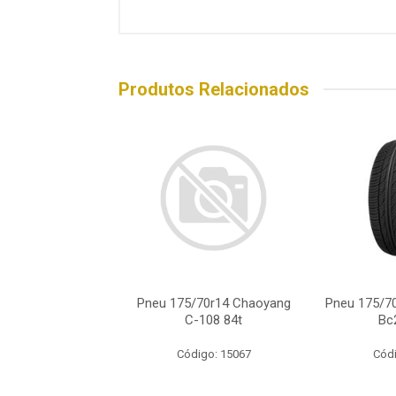
Produtos Relacionados
75/70r14 Pirelli
Pneu 175/70r14 Chaoyang
Pneu 175/7
ion Atr Xl 88h
C-108 84t
Bc
ódigo: 7112
Código: 15067
Códi