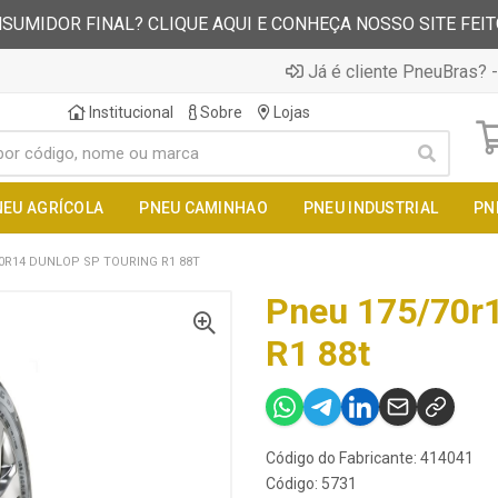
SUMIDOR FINAL? CLIQUE AQUI E CONHEÇA NOSSO SITE FEI
Já é cliente PneuBras? -
Institucional
Sobre
Lojas
NEU AGRÍCOLA
PNEU CAMINHAO
PNEU INDUSTRIAL
PN
0R14 DUNLOP SP TOURING R1 88T
Pneu 175/70r1
R1 88t
Código do Fabricante: 414041
Código: 5731