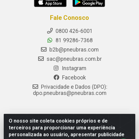
Fale Conosco
0800 426-6001
81 99286-7368
b2b@pneubras.com
sac@pneubras.com.br
Instagram
Facebook
Privacidade e Dados (DPO):
dpo.pneubras@pneubras.com
PneuBras - Rodovia BR-101, KM 82 - Prazeres,
O nosso site coleta cookies próprios e de
Jaboatão dos Guararapes/PE - CEP 54.335-000 - CNPJ
terceiros para proporcionar uma experiência
08.678.386/0001-05 - Pneubras Comércio de Pneus
personalizada ao usuário, apresentar publicidade
Ltda