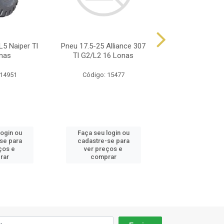
L5 Naiper Tl
Pneu 17.5-25 Alliance 307
Pneu 17.5-25 All
nas
Tl G2/L2 16 Lonas
Tl G2/L2 16 
 14951
Código: 15477
Código: 70
login ou
Faça seu login ou
Faça seu log
se para
cadastre-se para
cadastre-se
ços e
ver preços e
ver preços
rar
comprar
compra