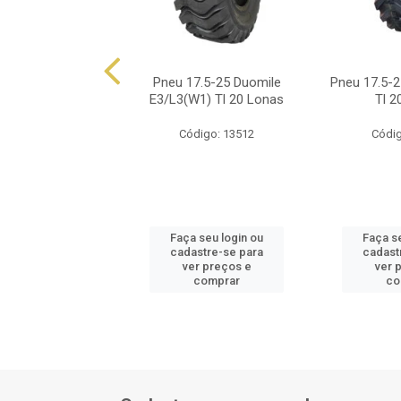
5-25 Alliance 318
Pneu 17.5-25 Duomile
Pneu 17.5-2
nas E3(G3/L3)
E3/L3(W1) Tl 20 Lonas
Tl 2
ódigo: 664
Código: 13512
Códig
 seu login ou
Faça seu login ou
Faça s
astre-se para
cadastre-se para
cadast
er preços e
ver preços e
ver 
comprar
comprar
co