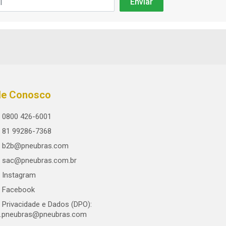
le Conosco
0800 426-6001
81 99286-7368
b2b@pneubras.com
sac@pneubras.com.br
Instagram
Facebook
Privacidade e Dados (DPO):
.pneubras@pneubras.com