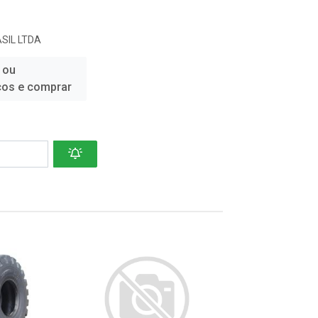
SIL LTDA
 ou
ços e comprar