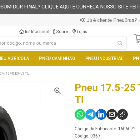
SUMIDOR FINAL? CLIQUE AQUI E CONHEÇA NOSSO SITE FEI
Já é cliente PneuBras? -
Institucional
Sobre
Lojas
NEU AGRÍCOLA
PNEU CAMINHAO
PNEU INDUSTRIAL
PN
LCM 16PR E3/L3 TL
Pneu 17.5-25 
Tl
Código do Fabricante: 1606072
Código: 9367