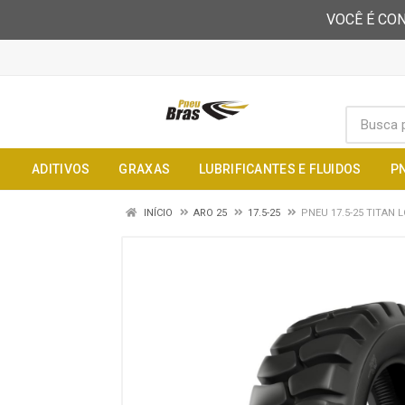
VOCÊ É CON
ADITIVOS
GRAXAS
LUBRIFICANTES E FLUIDOS
P
INÍCIO
ARO 25
17.5-25
PNEU 17.5-25 TITAN 