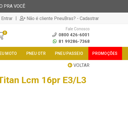
TO PRA VOCÊ
|
 Entrar
Não é cliente PneuBras? - Cadastrar
Fale Conosco
0
0800 426-6001
81 99286-7368
EU MOTO
PNEU OTR
PNEU PASSEIO
PROMOÇÕES
VOLTAR
Titan Lcm 16pr E3/L3