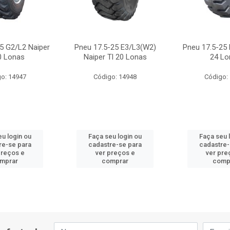
5 G2/L2 Naiper
Pneu 17.5-25 E3/L3(W2)
Pneu 17.5-25 
0 Lonas
Naiper Tl 20 Lonas
24 Lo
o: 14947
Código: 14948
Código:
eu login ou
Faça seu login ou
Faça seu 
re-se para
cadastre-se para
cadastre-
preços e
ver preços e
ver pre
mprar
comprar
comp