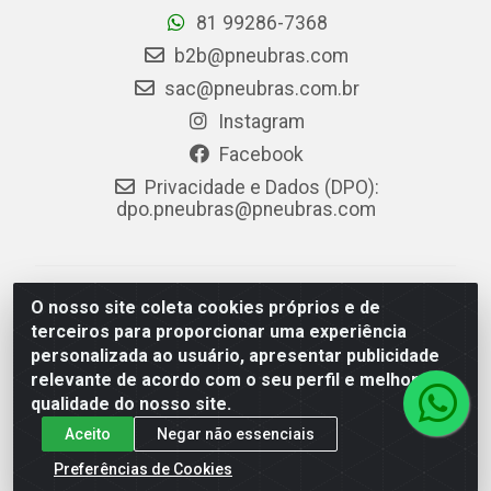
81 99286-7368
b2b@pneubras.com
sac@pneubras.com.br
Instagram
Facebook
Privacidade e Dados (DPO):
dpo.pneubras@pneubras.com
PneuBras - Rodovia BR-101, KM 82 - Prazeres,
O nosso site coleta cookies próprios e de
Jaboatão dos Guararapes/PE - CEP 54.335-000 - CNPJ
terceiros para proporcionar uma experiência
08.678.386/0001-05 - Pneubras Comércio de Pneus
personalizada ao usuário, apresentar publicidade
Ltda
relevante de acordo com o seu perfil e melhorar a
qualidade do nosso site.
Aceito
Negar não essenciais
Preferências de Cookies