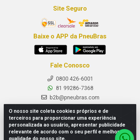
Site Seguro
Baixe o APP da PneuBras
Fale Conosco
0800 426-6001
81 99286-7368
b2b@pneubras.com
sac@pneubras.com.br
O nosso site coleta cookies próprios e de
Instagram
terceiros para proporcionar uma experiência
personalizada ao usuário, apresentar publicidade
Facebook
relevante de acordo com o seu perfil e melhorar a
Privacidade e Dados (DPO):
qualidade do nosso site.