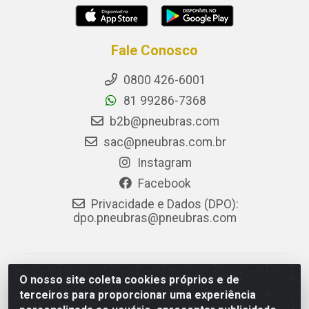
Fale Conosco
0800 426-6001
81 99286-7368
b2b@pneubras.com
sac@pneubras.com.br
Instagram
Facebook
Privacidade e Dados (DPO):
dpo.pneubras@pneubras.com
PneuBras - Rodovia BR-101, KM 82 - Prazeres,
O nosso site coleta cookies próprios e de
Jaboatão dos Guararapes/PE - CEP 54.335-000 - CNPJ
terceiros para proporcionar uma experiência
08.678.386/0001-05 - Pneubras Comércio de Pneus