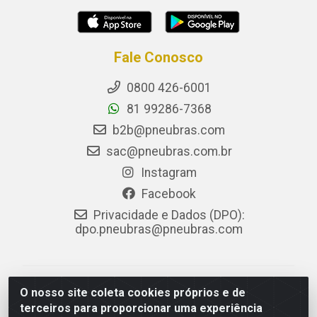
Fale Conosco
0800 426-6001
81 99286-7368
b2b@pneubras.com
sac@pneubras.com.br
Instagram
Facebook
Privacidade e Dados (DPO):
dpo.pneubras@pneubras.com
PneuBras - Rodovia BR-101, KM 82 - Prazeres,
O nosso site coleta cookies próprios e de
Jaboatão dos Guararapes/PE - CEP 54.335-000 - CNPJ
terceiros para proporcionar uma experiência