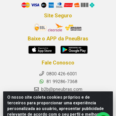
Site Seguro
Baixe o APP da PneuBras
Fale Conosco
0800 426-6001
81 99286-7368
b2b@pneubras.com
sac@pneubras.com.br
O nosso site coleta cookies próprios e de
terceiros para proporcionar uma experiência
Instagram
personalizada ao usuário, apresentar publicidade
Facebook
relevante de acordo com o seu perfil e melhorar a