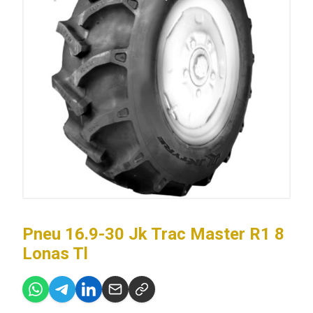
Pneu 16.9-30 Jk Trac Master R1 8
Lonas Tl